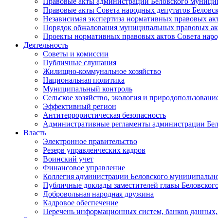
Правовые акты администрации Беловского муници
Правовые акты Совета народных депутатов Беловс
Независимая экспертиза нормативных правовых ак
Порядок обжалования муниципальных правовых ак
Проекты нормативных правовых актов Совета наро
Деятельность
Советы и комиссии
Публичные слушания
Жилищно-коммунальное хозяйство
Национальная политика
Муниципальный контроль
Сельское хозяйство, экология и природопользовани
Эффективный регион
Антитеррористическая безопасность
Административные регламенты администрации Бел
Власть
Электронное правительство
Резерв управленческих кадров
Воинский учет
Финансовое управление
Коллегия администрации Беловского муниципально
Публичные доклады заместителей главы Беловског
Добровольная народная дружина
Кадровое обеспечение
Перечень информационных систем, банков данных, 