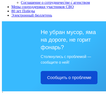
Соглашение о сотрудничестве с агенством
Меры соцподдержки участников СВО
80 лет Победы
Электронный бюллетень
Не убран мусор, яма
на дороге, не горит
фонарь?
Столкнулись с проблемой —
сообщите о ней!
Сообщить о проблеме
`