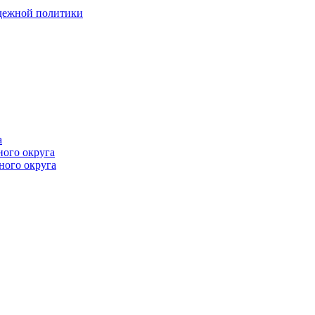
одежной политики
а
ного округа
ного округа