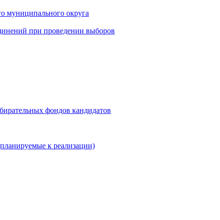
го муниципального округа
динений при проведении выборов
збирательных фондов кандидатов
планируемые к реализации)