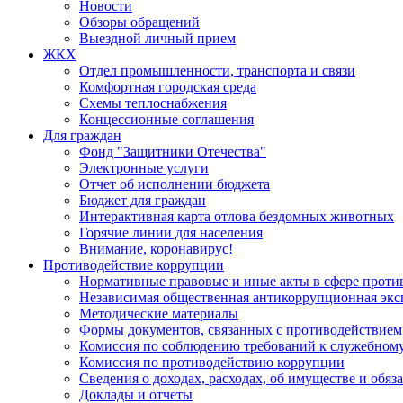
Новости
Обзоры обращений
Выездной личный прием
ЖКХ
Отдел промышленности, транспорта и связи
Комфортная городская среда
Схемы теплоснабжения
Концессионные соглашения
Для граждан
Фонд "Защитники Отечества"
Электронные услуги
Отчет об исполнении бюджета
Бюджет для граждан
Интерактивная карта отлова бездомных животных
Горячие линии для населения
Внимание, коронавирус!
Противодействие коррупции
Нормативные правовые и иные акты в сфере проти
Независимая общественная антикоррупционная экс
Методические материалы
Формы документов, связанных с противодействием
Комиссия по соблюдению требований к служебному
Комиссия по противодействию коррупции
Сведения о доходах, расходах, об имуществе и обяз
Доклады и отчеты