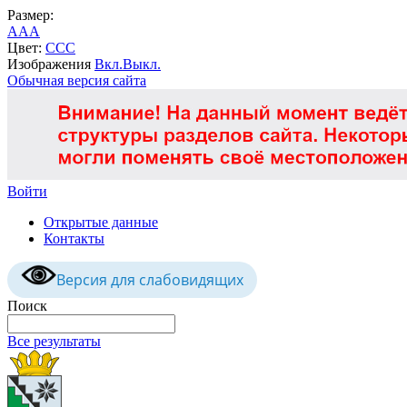
Размер:
A
A
A
Цвет:
C
C
C
Изображения
Вкл.
Выкл.
Обычная версия сайта
Войти
Открытые данные
Контакты
Версия для слабовидящих
Поиск
Все результаты