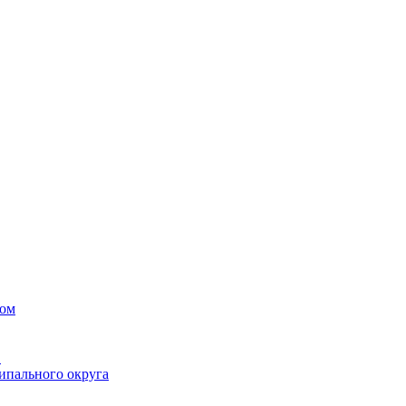
вом
в
ипального округа