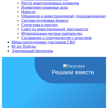
Реестр инвестиционных площадок
Нормативно-правовые акты
Новости
Обращение к инвестиционному уполномоченному
Система поддержки бизнеса
Статистика и прогноз
Совет по инвестиционной деятельности
Муниципально-частное партнерство
Соглашение о сотрудничестве с агенством
Меры соцподдержки участников СВО
80 лет Победы
Электронный бюллетень
Решаем вместе