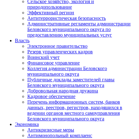
Сельское хозяйство, экология и
природопользование
Эффективный регион
Антитеррористическая безопасность
Административные регламенты администрации
Беловского муниципального округа по
предоставлению муниципальных услуг
Власть
Электронное правительство
Резерв управленческих кадров
Воинский учет
Финансовое управление
Коллегия администрации Беловского
муниципального округа
Публичные доклады заместителей главы
Беловского муниципального округа
Добровольная народная дружина
Кадровое обеспечение
Перечень информационных систем, банков
данных, реестров, регистров, находящихся в
ведении органов местного самоуправления
Беловского муниципального округа
Экономика
Антикризисные меры
Антимонопольный комплаенс