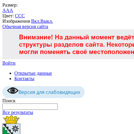
Размер:
A
A
A
Цвет:
C
C
C
Изображения
Вкл.
Выкл.
Обычная версия сайта
Войти
Открытые данные
Контакты
Версия для слабовидящих
Поиск
Все результаты