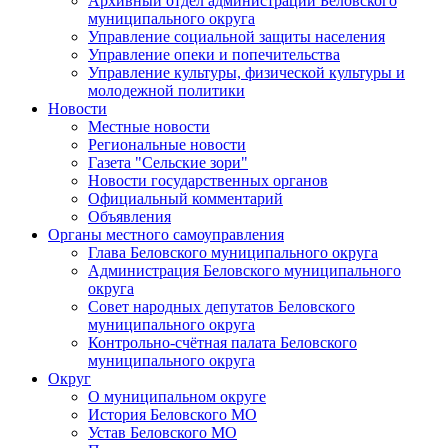
Архивный отдел администрации Беловского
муниципального округа
Управление социальной защиты населения
Управление опеки и попечительства
Управление культуры, физической культуры и
молодежной политики
Новости
Местные новости
Региональные новости
Газета "Сельские зори"
Новости государственных органов
Официальный комментарий
Объявления
Органы местного самоуправления
Глава Беловского муниципального округа
Администрация Беловского муниципального
округа
Совет народных депутатов Беловского
муниципального округа
Контрольно-счётная палата Беловского
муниципального округа
Округ
О муниципальном округе
История Беловского МО
Устав Беловского МО