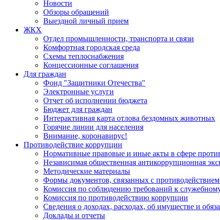
Новости
Обзоры обращений
Выездной личный прием
ЖКХ
Отдел промышленности, транспорта и связи
Комфортная городская среда
Схемы теплоснабжения
Концессионные соглашения
Для граждан
Фонд "Защитники Отечества"
Электронные услуги
Отчет об исполнении бюджета
Бюджет для граждан
Интерактивная карта отлова бездомных животных
Горячие линии для населения
Внимание, коронавирус!
Противодействие коррупции
Нормативные правовые и иные акты в сфере проти
Независимая общественная антикоррупционная экс
Методические материалы
Формы документов, связанных с противодействием
Комиссия по соблюдению требований к служебному
Комиссия по противодействию коррупции
Сведения о доходах, расходах, об имуществе и обяз
Доклады и отчеты