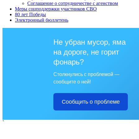
Соглашение о сотрудничестве с агенством
Меры соцподдержки участников СВО
80 лет Победы
Электронный бюллетень
Не убран мусор, яма
на дороге, не горит
фонарь?
Столкнулись с проблемой —
сообщите о ней!
Сообщить о проблеме
`