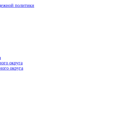
одежной политики
а
ного округа
ного округа