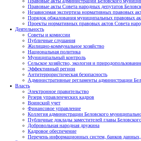
Правовые акты администрации Беловского муници
Правовые акты Совета народных депутатов Беловс
Независимая экспертиза нормативных правовых ак
Порядок обжалования муниципальных правовых ак
Проекты нормативных правовых актов Совета наро
Деятельность
Советы и комиссии
Публичные слушания
Жилищно-коммунальное хозяйство
Национальная политика
Муниципальный контроль
Сельское хозяйство, экология и природопользовани
Эффективный регион
Антитеррористическая безопасность
Административные регламенты администрации Бел
Власть
Электронное правительство
Резерв управленческих кадров
Воинский учет
Финансовое управление
Коллегия администрации Беловского муниципально
Публичные доклады заместителей главы Беловског
Добровольная народная дружина
Кадровое обеспечение
Перечень информационных систем, банков данных, 