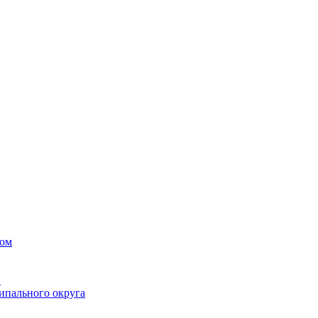
вом
в
ипального округа