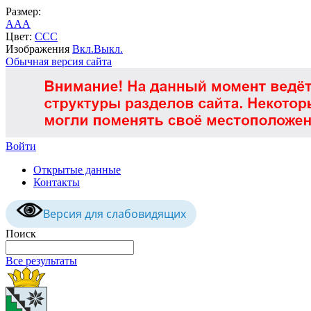
Размер:
A
A
A
Цвет:
C
C
C
Изображения
Вкл.
Выкл.
Обычная версия сайта
Войти
Открытые данные
Контакты
Версия для слабовидящих
Поиск
Все результаты