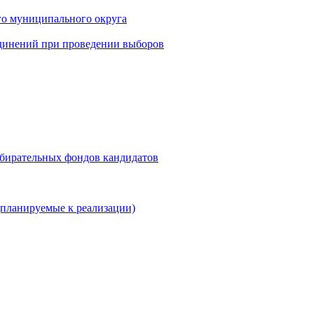
го муниципального округа
динений при проведении выборов
збирательных фондов кандидатов
планируемые к реализации)