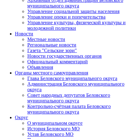
Архивный отдел администрации Беловского
муниципального округа
Управление социальной защиты населения
Управление опеки и попечительства
Управление культуры, физической культуры и
молодежной политики
Новости
Местные новости
Региональные новости
Газета "Сельские зори"
Новости государственных органов
Официальный комментарий
Объявления
Органы местного самоуправления
Глава Беловского муниципального округа
Администрация Беловского муниципального
округа
Совет народных депутатов Беловского
муниципального округа
Контрольно-счётная палата Беловского
муниципального округа
Округ
О муниципальном округе
История Беловского МО
Устав Беловского МО