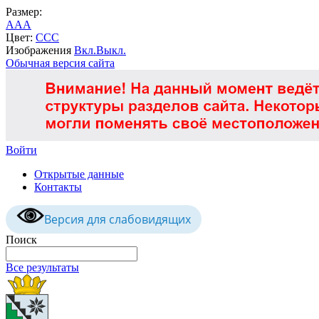
Размер:
A
A
A
Цвет:
C
C
C
Изображения
Вкл.
Выкл.
Обычная версия сайта
Войти
Открытые данные
Контакты
Версия для слабовидящих
Поиск
Все результаты