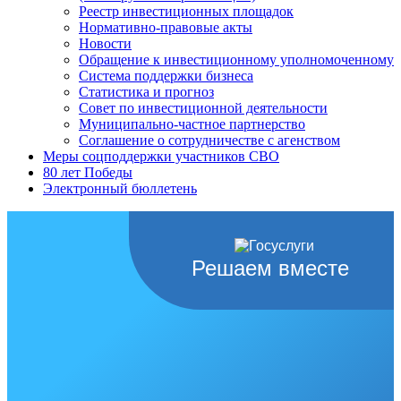
Реестр инвестиционных площадок
Нормативно-правовые акты
Новости
Обращение к инвестиционному уполномоченному
Система поддержки бизнеса
Статистика и прогноз
Совет по инвестиционной деятельности
Муниципально-частное партнерство
Соглашение о сотрудничестве с агенством
Меры соцподдержки участников СВО
80 лет Победы
Электронный бюллетень
Решаем вместе