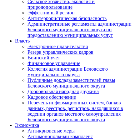
Сельское хозяйство, экология и
природопользование
Эффективный регион
Антитеррористическая безопасность
Административные регламенты администрации
Беловского муниципального округа по
предоставлению муниципальных услуг
Власть
Электронное правительство
Резерв управленческих кадров
Воинский учет
Финансовое управление
Коллегия администрации Беловского
муниципального округа
Публичные доклады заместителей главы
Беловского муниципального округа
Добровольная народная дружина
Кадровое обеспечение
Перечень информационных систем, банков
данных, реестров, регистров, находящихся в
ведении органов местного самоуправления
Беловского муниципального округа
Экономика
Антикризисные меры
Антимонопольный комплаенс