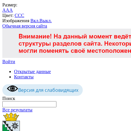
Размер:
A
A
A
Цвет:
C
C
C
Изображения
Вкл.
Выкл.
Обычная версия сайта
Войти
Открытые данные
Контакты
Версия для слабовидящих
Поиск
Все результаты