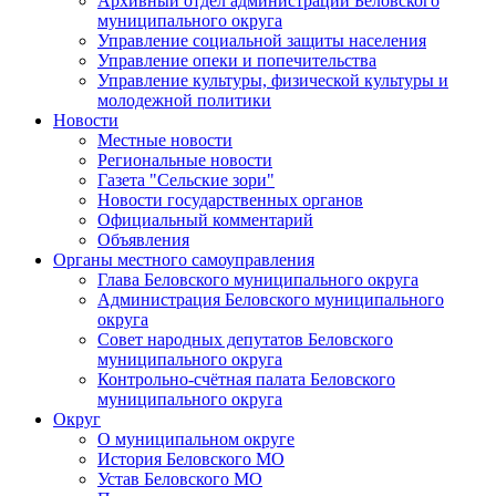
Архивный отдел администрации Беловского
муниципального округа
Управление социальной защиты населения
Управление опеки и попечительства
Управление культуры, физической культуры и
молодежной политики
Новости
Местные новости
Региональные новости
Газета "Сельские зори"
Новости государственных органов
Официальный комментарий
Объявления
Органы местного самоуправления
Глава Беловского муниципального округа
Администрация Беловского муниципального
округа
Совет народных депутатов Беловского
муниципального округа
Контрольно-счётная палата Беловского
муниципального округа
Округ
О муниципальном округе
История Беловского МО
Устав Беловского МО