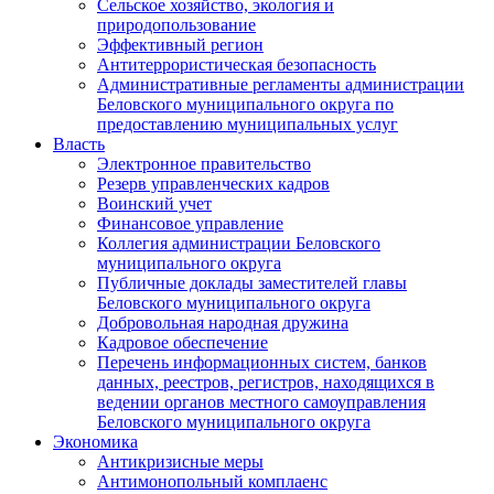
Сельское хозяйство, экология и
природопользование
Эффективный регион
Антитеррористическая безопасность
Административные регламенты администрации
Беловского муниципального округа по
предоставлению муниципальных услуг
Власть
Электронное правительство
Резерв управленческих кадров
Воинский учет
Финансовое управление
Коллегия администрации Беловского
муниципального округа
Публичные доклады заместителей главы
Беловского муниципального округа
Добровольная народная дружина
Кадровое обеспечение
Перечень информационных систем, банков
данных, реестров, регистров, находящихся в
ведении органов местного самоуправления
Беловского муниципального округа
Экономика
Антикризисные меры
Антимонопольный комплаенс