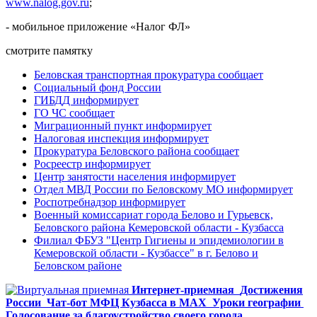
www.nalog.gov.ru
;
- мобильное приложение «Налог ФЛ»
смотрите памятку
Беловская транспортная прокуратура сообщает
Социальный фонд России
ГИБДД информирует
ГО ЧС сообщает
Миграционный пункт информирует
Налоговая инспекция информирует
Прокуратура Беловского района сообщает
Росреестр информирует
Центр занятости населения информирует
Отдел МВД России по Беловскому МО информирует
Роспотребнадзор информирует
Военный комиссариат города Белово и Гурьевск,
Беловского района Кемеровской области - Кузбасса
Филиал ФБУЗ "Центр Гигиены и эпидемиологии в
Кемеровской области - Кузбассе" в г. Белово и
Беловском районе
Интернет-приемная
Достижения
России
Чат-бот МФЦ Кузбасса в MAX
Уроки географии
Голосование за благоустройство своего города