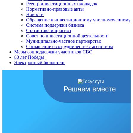
Реестр инвестиционных площадок
Нормативно-правовые акты
Новости
Обращение к инвестиционному уполномоченному
Система поддержки бизнеса
Статистика и прогноз
Совет по инвестиционной деятельности
Муниципально-частное партнерство
Соглашение о сотрудничестве с агенством
Меры соцподдержки участников СВО
80 лет Победы
Электронный бюллетень
Решаем вместе