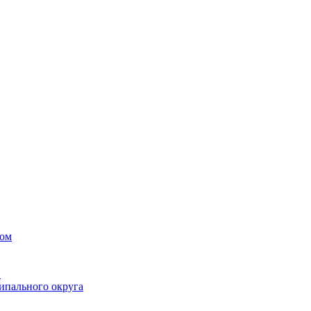
вом
в
ипального округа