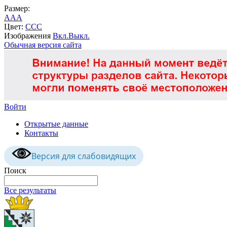
Размер:
A
A
A
Цвет:
C
C
C
Изображения
Вкл.
Выкл.
Обычная версия сайта
Войти
Открытые данные
Контакты
Версия для слабовидящих
Поиск
Все результаты