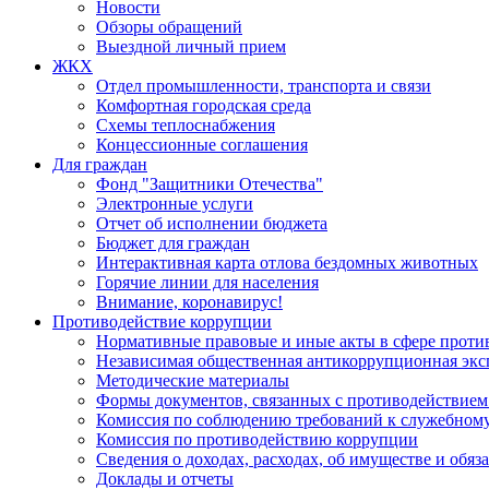
Новости
Обзоры обращений
Выездной личный прием
ЖКХ
Отдел промышленности, транспорта и связи
Комфортная городская среда
Схемы теплоснабжения
Концессионные соглашения
Для граждан
Фонд "Защитники Отечества"
Электронные услуги
Отчет об исполнении бюджета
Бюджет для граждан
Интерактивная карта отлова бездомных животных
Горячие линии для населения
Внимание, коронавирус!
Противодействие коррупции
Нормативные правовые и иные акты в сфере проти
Независимая общественная антикоррупционная экс
Методические материалы
Формы документов, связанных с противодействием
Комиссия по соблюдению требований к служебному
Комиссия по противодействию коррупции
Сведения о доходах, расходах, об имуществе и обяз
Доклады и отчеты