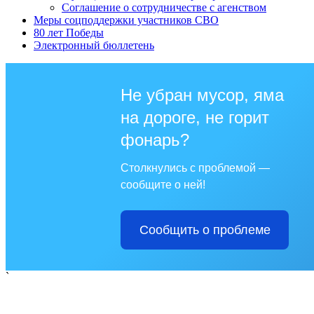
Соглашение о сотрудничестве с агенством
Меры соцподдержки участников СВО
80 лет Победы
Электронный бюллетень
Не убран мусор, яма
на дороге, не горит
фонарь?
Столкнулись с проблемой —
сообщите о ней!
Сообщить о проблеме
`