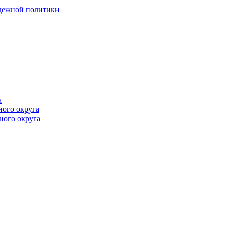
одежной политики
а
ного округа
ного округа