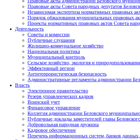
Правовые акты администрации Беловского муници
Правовые акты Совета народных депутатов Беловс
Независимая экспертиза нормативных правовых ак
Порядок обжалования муниципальных правовых ак
Проекты нормативных правовых актов Совета наро
Деятельность
Советы и комиссии
Публичные слушания
Жилищно-коммунальное хозяйство
Национальная политика
Муниципальный контроль
Сельское хозяйство, экология и природопользовани
Эффективный регион
Антитеррористическая безопасность
Административные регламенты администрации Бел
Власть
Электронное правительство
Резерв управленческих кадров
Воинский учет
Финансовое управление
Коллегия администрации Беловского муниципально
Публичные доклады заместителей главы Беловског
Добровольная народная дружина
Кадровое обеспечение
Перечень информационных систем, банков данных, 