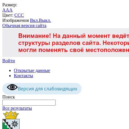
Размер:
A
A
A
Цвет:
C
C
C
Изображения
Вкл.
Выкл.
Обычная версия сайта
Войти
Открытые данные
Контакты
Версия для слабовидящих
Поиск
Все результаты