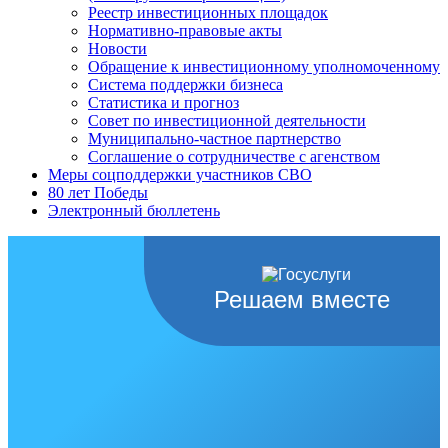
Реестр инвестиционных площадок
Нормативно-правовые акты
Новости
Обращение к инвестиционному уполномоченному
Система поддержки бизнеса
Статистика и прогноз
Совет по инвестиционной деятельности
Муниципально-частное партнерство
Соглашение о сотрудничестве с агенством
Меры соцподдержки участников СВО
80 лет Победы
Электронный бюллетень
Решаем вместе