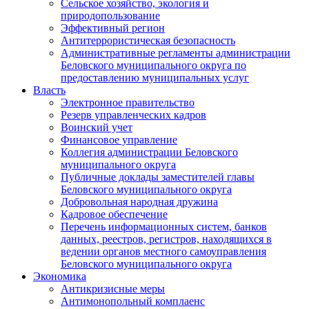
Сельское хозяйство, экология и
природопользование
Эффективный регион
Антитеррористическая безопасность
Административные регламенты администрации
Беловского муниципального округа по
предоставлению муниципальных услуг
Власть
Электронное правительство
Резерв управленческих кадров
Воинский учет
Финансовое управление
Коллегия администрации Беловского
муниципального округа
Публичные доклады заместителей главы
Беловского муниципального округа
Добровольная народная дружина
Кадровое обеспечение
Перечень информационных систем, банков
данных, реестров, регистров, находящихся в
ведении органов местного самоуправления
Беловского муниципального округа
Экономика
Антикризисные меры
Антимонопольный комплаенс