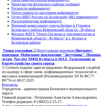
Прокуратура Беловского района сообщает
Росреестр информирует
Центр занятости населения информирует
Отдел МВД России по Беловскому МО информирует
Роспотребнадзор информирует
Военный комиссариат города Белово и Гурьевск,
Беловского района Кемеровской области - Кузбасса
Филиал ФБУЗ "Центр Гигиены и эпидемиологии в
Кемеровской области - Кузбассе" в г. Белово и
Беловском районе
Уроки географии
Интернет-
приемная
Мобильное приложение "Заступник". Помощь
детям
Чат-бот МФЦ Кузбасса в MAX
Голосование за
благоустройство своего города
© Сетевое издание зарегистрировано Федеральной службой
по надзору в сфере связи, информационных технологий и
массовых коммуникаций (Роскомнадзором) ЭЛ № ФС77-
89776 от 08.07.2025
Контакты
Учредитель - администрация Беловского муниципального
округа
Главный редактор - Петрушова Анастасия Александровна
Телефон редакции: 8 (38452) 2-25-17,
Адрес электронной почты редакции:
ps@belovorn.ru