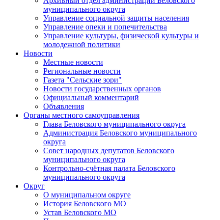
Архивный отдел администрации Беловского
муниципального округа
Управление социальной защиты населения
Управление опеки и попечительства
Управление культуры, физической культуры и
молодежной политики
Новости
Местные новости
Региональные новости
Газета "Сельские зори"
Новости государственных органов
Официальный комментарий
Объявления
Органы местного самоуправления
Глава Беловского муниципального округа
Администрация Беловского муниципального
округа
Совет народных депутатов Беловского
муниципального округа
Контрольно-счётная палата Беловского
муниципального округа
Округ
О муниципальном округе
История Беловского МО
Устав Беловского МО