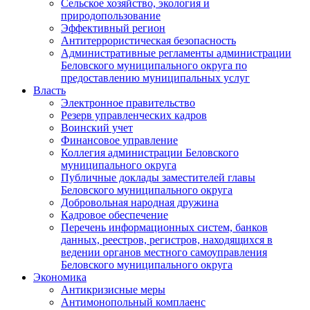
Сельское хозяйство, экология и
природопользование
Эффективный регион
Антитеррористическая безопасность
Административные регламенты администрации
Беловского муниципального округа по
предоставлению муниципальных услуг
Власть
Электронное правительство
Резерв управленческих кадров
Воинский учет
Финансовое управление
Коллегия администрации Беловского
муниципального округа
Публичные доклады заместителей главы
Беловского муниципального округа
Добровольная народная дружина
Кадровое обеспечение
Перечень информационных систем, банков
данных, реестров, регистров, находящихся в
ведении органов местного самоуправления
Беловского муниципального округа
Экономика
Антикризисные меры
Антимонопольный комплаенс