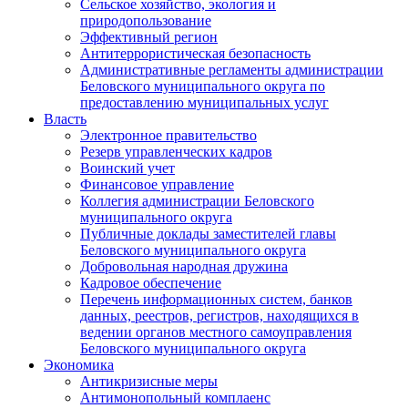
Сельское хозяйство, экология и
природопользование
Эффективный регион
Антитеррористическая безопасность
Административные регламенты администрации
Беловского муниципального округа по
предоставлению муниципальных услуг
Власть
Электронное правительство
Резерв управленческих кадров
Воинский учет
Финансовое управление
Коллегия администрации Беловского
муниципального округа
Публичные доклады заместителей главы
Беловского муниципального округа
Добровольная народная дружина
Кадровое обеспечение
Перечень информационных систем, банков
данных, реестров, регистров, находящихся в
ведении органов местного самоуправления
Беловского муниципального округа
Экономика
Антикризисные меры
Антимонопольный комплаенс