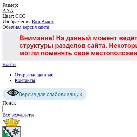
Размер:
A
A
A
Цвет:
C
C
C
Изображения
Вкл.
Выкл.
Обычная версия сайта
Войти
Открытые данные
Контакты
Версия для слабовидящих
Поиск
Все результаты