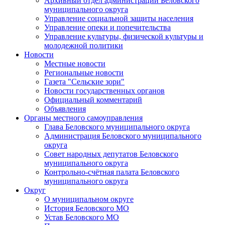
Архивный отдел администрации Беловского
муниципального округа
Управление социальной защиты населения
Управление опеки и попечительства
Управление культуры, физической культуры и
молодежной политики
Новости
Местные новости
Региональные новости
Газета "Сельские зори"
Новости государственных органов
Официальный комментарий
Объявления
Органы местного самоуправления
Глава Беловского муниципального округа
Администрация Беловского муниципального
округа
Совет народных депутатов Беловского
муниципального округа
Контрольно-счётная палата Беловского
муниципального округа
Округ
О муниципальном округе
История Беловского МО
Устав Беловского МО