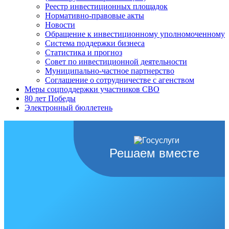
Реестр инвестиционных площадок
Нормативно-правовые акты
Новости
Обращение к инвестиционному уполномоченному
Система поддержки бизнеса
Статистика и прогноз
Совет по инвестиционной деятельности
Муниципально-частное партнерство
Соглашение о сотрудничестве с агенством
Меры соцподдержки участников СВО
80 лет Победы
Электронный бюллетень
Решаем вместе