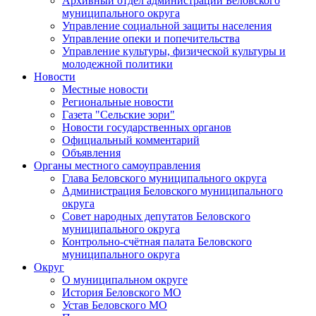
Архивный отдел администрации Беловского
муниципального округа
Управление социальной защиты населения
Управление опеки и попечительства
Управление культуры, физической культуры и
молодежной политики
Новости
Местные новости
Региональные новости
Газета "Сельские зори"
Новости государственных органов
Официальный комментарий
Объявления
Органы местного самоуправления
Глава Беловского муниципального округа
Администрация Беловского муниципального
округа
Совет народных депутатов Беловского
муниципального округа
Контрольно-счётная палата Беловского
муниципального округа
Округ
О муниципальном округе
История Беловского МО
Устав Беловского МО