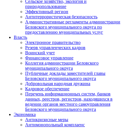
Сельское хозяйство, экология и
природопользование
Эффективный регион
Антитеррористическая безопасность
Административные регламенты администрации
Беловского муниципального округа по
предоставлению муниципальных услуг
Власть
Электронное правительство
Резерв управленческих кадров
Воинский учет
Финансовое управление
Коллегия администрации Беловского
муниципального округа
Публичные доклады заместителей главы
Беловского муниципального округа
Добровольная народная дружина
Кадровое обеспечение
Перечень информационных систем, банков
данных, реестров, регистров, находящихся в
ведении органов местного самоуправления
Беловского муниципального округа
Экономика
Антикризисные меры
Антимонопольный комплаенс