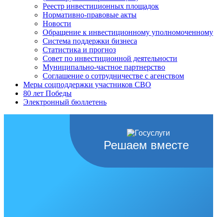
Реестр инвестиционных площадок
Нормативно-правовые акты
Новости
Обращение к инвестиционному уполномоченному
Система поддержки бизнеса
Статистика и прогноз
Совет по инвестиционной деятельности
Муниципально-частное партнерство
Соглашение о сотрудничестве с агенством
Меры соцподдержки участников СВО
80 лет Победы
Электронный бюллетень
Решаем вместе