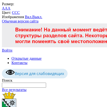
Размер:
A
A
A
Цвет:
C
C
C
Изображения
Вкл.
Выкл.
Обычная версия сайта
Войти
Открытые данные
Контакты
Версия для слабовидящих
Поиск
Все результаты