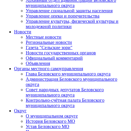
Архивный отдел администрации Беловского
муниципального округа
Управление социальной защиты населения
Управление опеки и попечительства
Управление культуры, физической культуры и
молодежной политики
Новости
Местные новости
Региональные новости
Газета "Сельские зори"
Новости государственных органов
Официальный комментарий
Объявления
Органы местного самоуправления
Глава Беловского муниципального округа
Администрация Беловского муниципального
округа
Совет народных депутатов Беловского
муниципального округа
Контрольно-счётная палата Беловского
муниципального округа
Округ
О муниципальном округе
История Беловского МО
Устав Беловского МО