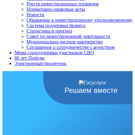
Реестр инвестиционных площадок
Нормативно-правовые акты
Новости
Обращение к инвестиционному уполномоченному
Система поддержки бизнеса
Статистика и прогноз
Совет по инвестиционной деятельности
Муниципально-частное партнерство
Соглашение о сотрудничестве с агенством
Меры соцподдержки участников СВО
80 лет Победы
Электронный бюллетень
Решаем вместе