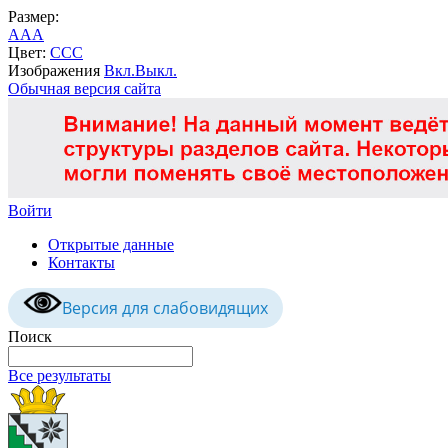
Размер:
A
A
A
Цвет:
C
C
C
Изображения
Вкл.
Выкл.
Обычная версия сайта
Войти
Открытые данные
Контакты
Версия для слабовидящих
Поиск
Все результаты