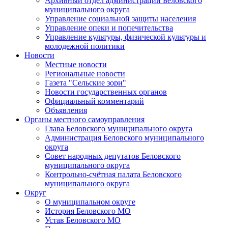
Архивный отдел администрации Беловского
муниципального округа
Управление социальной защиты населения
Управление опеки и попечительства
Управление культуры, физической культуры и
молодежной политики
Новости
Местные новости
Региональные новости
Газета "Сельские зори"
Новости государственных органов
Официальный комментарий
Объявления
Органы местного самоуправления
Глава Беловского муниципального округа
Администрация Беловского муниципального
округа
Совет народных депутатов Беловского
муниципального округа
Контрольно-счётная палата Беловского
муниципального округа
Округ
О муниципальном округе
История Беловского МО
Устав Беловского МО