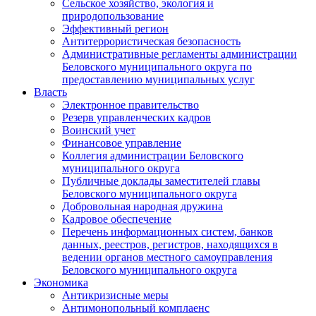
Сельское хозяйство, экология и
природопользование
Эффективный регион
Антитеррористическая безопасность
Административные регламенты администрации
Беловского муниципального округа по
предоставлению муниципальных услуг
Власть
Электронное правительство
Резерв управленческих кадров
Воинский учет
Финансовое управление
Коллегия администрации Беловского
муниципального округа
Публичные доклады заместителей главы
Беловского муниципального округа
Добровольная народная дружина
Кадровое обеспечение
Перечень информационных систем, банков
данных, реестров, регистров, находящихся в
ведении органов местного самоуправления
Беловского муниципального округа
Экономика
Антикризисные меры
Антимонопольный комплаенс