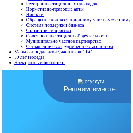
Реестр инвестиционных площадок
Нормативно-правовые акты
Новости
Обращение к инвестиционному уполномоченному
Система поддержки бизнеса
Статистика и прогноз
Совет по инвестиционной деятельности
Муниципально-частное партнерство
Соглашение о сотрудничестве с агенством
Меры соцподдержки участников СВО
80 лет Победы
Электронный бюллетень
Решаем вместе