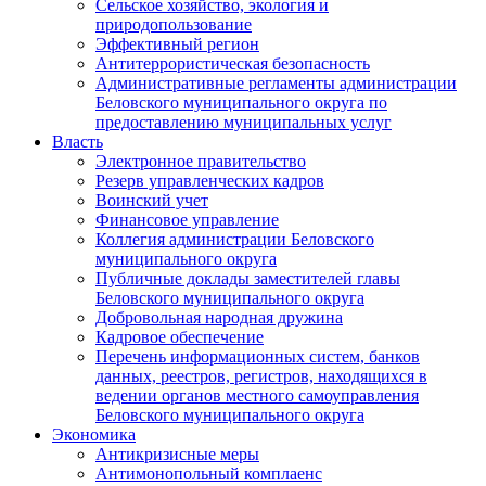
Сельское хозяйство, экология и
природопользование
Эффективный регион
Антитеррористическая безопасность
Административные регламенты администрации
Беловского муниципального округа по
предоставлению муниципальных услуг
Власть
Электронное правительство
Резерв управленческих кадров
Воинский учет
Финансовое управление
Коллегия администрации Беловского
муниципального округа
Публичные доклады заместителей главы
Беловского муниципального округа
Добровольная народная дружина
Кадровое обеспечение
Перечень информационных систем, банков
данных, реестров, регистров, находящихся в
ведении органов местного самоуправления
Беловского муниципального округа
Экономика
Антикризисные меры
Антимонопольный комплаенс