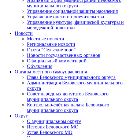
Архивный отдел администрации Беловского
муниципального округа
Управление социальной защиты населения
Управление опеки и попечительства
Управление культуры, физической культуры и
молодежной политики
Новости
Местные новости
Региональные новости
Газета "Сельские зори"
Новости государственных органов
Официальный комментарий
Объявления
Органы местного самоуправления
Глава Беловского муниципального округа
Администрация Беловского муниципального
округа
Совет народных депутатов Беловского
муниципального округа
Контрольно-счётная палата Беловского
муниципального округа
Округ
О муниципальном округе
История Беловского МО
Устав Беловского МО