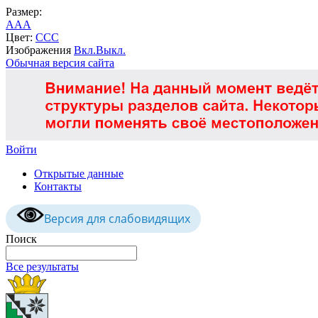
Размер:
A
A
A
Цвет:
C
C
C
Изображения
Вкл.
Выкл.
Обычная версия сайта
Войти
Открытые данные
Контакты
Версия для слабовидящих
Поиск
Все результаты