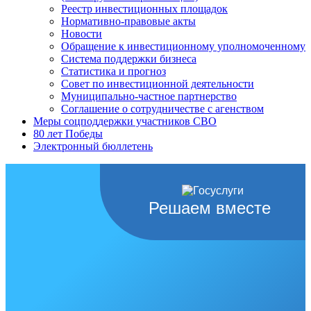
Реестр инвестиционных площадок
Нормативно-правовые акты
Новости
Обращение к инвестиционному уполномоченному
Система поддержки бизнеса
Статистика и прогноз
Совет по инвестиционной деятельности
Муниципально-частное партнерство
Соглашение о сотрудничестве с агенством
Меры соцподдержки участников СВО
80 лет Победы
Электронный бюллетень
Решаем вместе