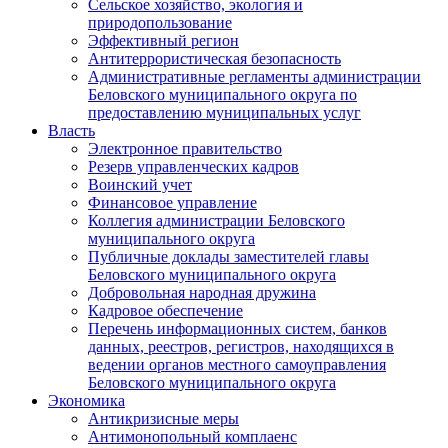
Сельское хозяйство, экология и
природопользование
Эффективный регион
Антитеррористическая безопасность
Административные регламенты администрации
Беловского муниципального округа по
предоставлению муниципальных услуг
Власть
Электронное правительство
Резерв управленческих кадров
Воинский учет
Финансовое управление
Коллегия администрации Беловского
муниципального округа
Публичные доклады заместителей главы
Беловского муниципального округа
Добровольная народная дружина
Кадровое обеспечение
Перечень информационных систем, банков
данных, реестров, регистров, находящихся в
ведении органов местного самоуправления
Беловского муниципального округа
Экономика
Антикризисные меры
Антимонопольный комплаенс