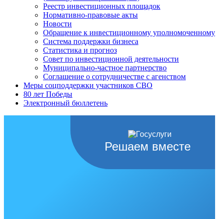
Реестр инвестиционных площадок
Нормативно-правовые акты
Новости
Обращение к инвестиционному уполномоченному
Система поддержки бизнеса
Статистика и прогноз
Совет по инвестиционной деятельности
Муниципально-частное партнерство
Соглашение о сотрудничестве с агенством
Меры соцподдержки участников СВО
80 лет Победы
Электронный бюллетень
Решаем вместе