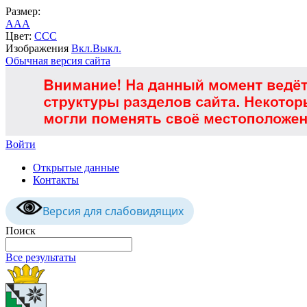
Размер:
A
A
A
Цвет:
C
C
C
Изображения
Вкл.
Выкл.
Обычная версия сайта
Войти
Открытые данные
Контакты
Версия для слабовидящих
Поиск
Все результаты