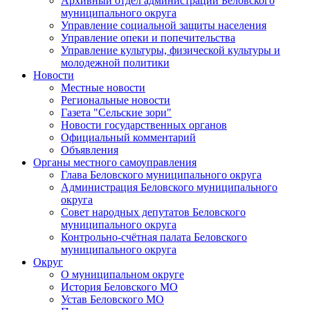
Архивный отдел администрации Беловского
муниципального округа
Управление социальной защиты населения
Управление опеки и попечительства
Управление культуры, физической культуры и
молодежной политики
Новости
Местные новости
Региональные новости
Газета "Сельские зори"
Новости государственных органов
Официальный комментарий
Объявления
Органы местного самоуправления
Глава Беловского муниципального округа
Администрация Беловского муниципального
округа
Совет народных депутатов Беловского
муниципального округа
Контрольно-счётная палата Беловского
муниципального округа
Округ
О муниципальном округе
История Беловского МО
Устав Беловского МО