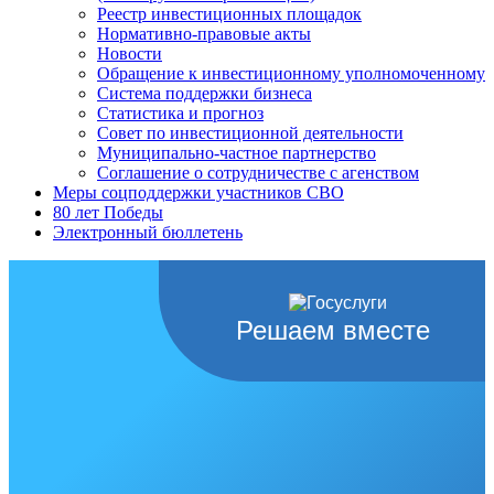
Реестр инвестиционных площадок
Нормативно-правовые акты
Новости
Обращение к инвестиционному уполномоченному
Система поддержки бизнеса
Статистика и прогноз
Совет по инвестиционной деятельности
Муниципально-частное партнерство
Соглашение о сотрудничестве с агенством
Меры соцподдержки участников СВО
80 лет Победы
Электронный бюллетень
Решаем вместе