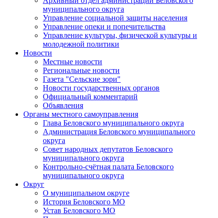
Архивный отдел администрации Беловского
муниципального округа
Управление социальной защиты населения
Управление опеки и попечительства
Управление культуры, физической культуры и
молодежной политики
Новости
Местные новости
Региональные новости
Газета "Сельские зори"
Новости государственных органов
Официальный комментарий
Объявления
Органы местного самоуправления
Глава Беловского муниципального округа
Администрация Беловского муниципального
округа
Совет народных депутатов Беловского
муниципального округа
Контрольно-счётная палата Беловского
муниципального округа
Округ
О муниципальном округе
История Беловского МО
Устав Беловского МО