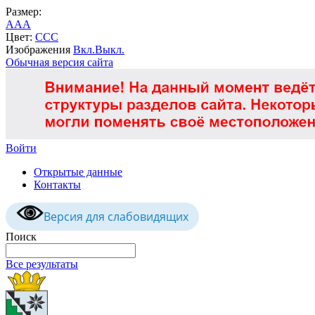
Размер:
A
A
A
Цвет:
C
C
C
Изображения
Вкл.
Выкл.
Обычная версия сайта
Войти
Открытые данные
Контакты
Версия для слабовидящих
Поиск
Все результаты