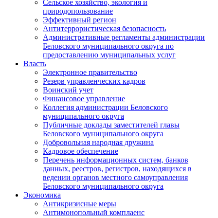
Сельское хозяйство, экология и
природопользование
Эффективный регион
Антитеррористическая безопасность
Административные регламенты администрации
Беловского муниципального округа по
предоставлению муниципальных услуг
Власть
Электронное правительство
Резерв управленческих кадров
Воинский учет
Финансовое управление
Коллегия администрации Беловского
муниципального округа
Публичные доклады заместителей главы
Беловского муниципального округа
Добровольная народная дружина
Кадровое обеспечение
Перечень информационных систем, банков
данных, реестров, регистров, находящихся в
ведении органов местного самоуправления
Беловского муниципального округа
Экономика
Антикризисные меры
Антимонопольный комплаенс