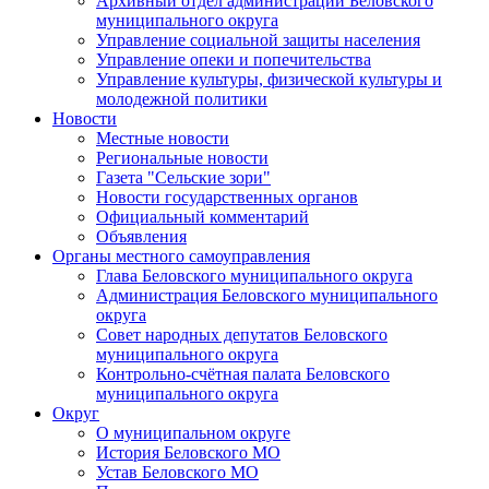
Архивный отдел администрации Беловского
муниципального округа
Управление социальной защиты населения
Управление опеки и попечительства
Управление культуры, физической культуры и
молодежной политики
Новости
Местные новости
Региональные новости
Газета "Сельские зори"
Новости государственных органов
Официальный комментарий
Объявления
Органы местного самоуправления
Глава Беловского муниципального округа
Администрация Беловского муниципального
округа
Совет народных депутатов Беловского
муниципального округа
Контрольно-счётная палата Беловского
муниципального округа
Округ
О муниципальном округе
История Беловского МО
Устав Беловского МО