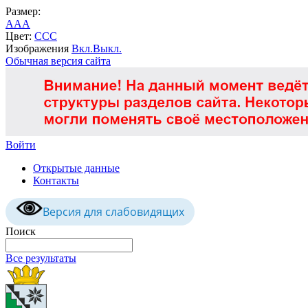
Размер:
A
A
A
Цвет:
C
C
C
Изображения
Вкл.
Выкл.
Обычная версия сайта
Войти
Открытые данные
Контакты
Версия для слабовидящих
Поиск
Все результаты