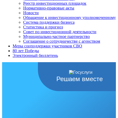
Реестр инвестиционных площадок
Нормативно-правовые акты
Новости
Обращение к инвестиционному уполномоченному
Система поддержки бизнеса
Статистика и прогноз
Совет по инвестиционной деятельности
Муниципально-частное партнерство
Соглашение о сотрудничестве с агенством
Меры соцподдержки участников СВО
80 лет Победы
Электронный бюллетень
Решаем вместе