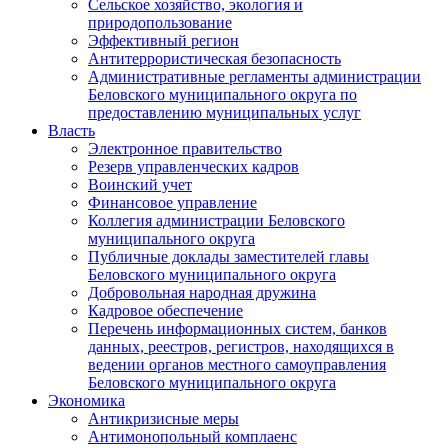
Сельское хозяйство, экология и
природопользование
Эффективный регион
Антитеррористическая безопасность
Административные регламенты администрации
Беловского муниципального округа по
предоставлению муниципальных услуг
Власть
Электронное правительство
Резерв управленческих кадров
Воинский учет
Финансовое управление
Коллегия администрации Беловского
муниципального округа
Публичные доклады заместителей главы
Беловского муниципального округа
Добровольная народная дружина
Кадровое обеспечение
Перечень информационных систем, банков
данных, реестров, регистров, находящихся в
ведении органов местного самоуправления
Беловского муниципального округа
Экономика
Антикризисные меры
Антимонопольный комплаенс