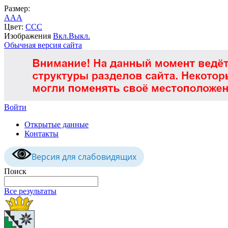
Размер:
A
A
A
Цвет:
C
C
C
Изображения
Вкл.
Выкл.
Обычная версия сайта
Войти
Открытые данные
Контакты
Версия для слабовидящих
Поиск
Все результаты