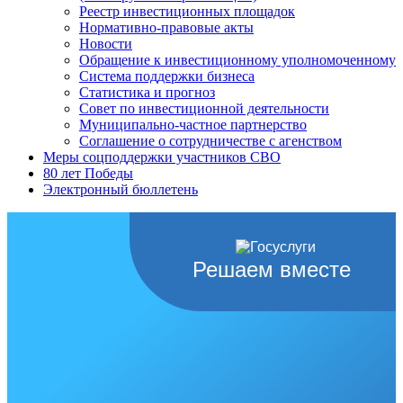
Реестр инвестиционных площадок
Нормативно-правовые акты
Новости
Обращение к инвестиционному уполномоченному
Система поддержки бизнеса
Статистика и прогноз
Совет по инвестиционной деятельности
Муниципально-частное партнерство
Соглашение о сотрудничестве с агенством
Меры соцподдержки участников СВО
80 лет Победы
Электронный бюллетень
Решаем вместе