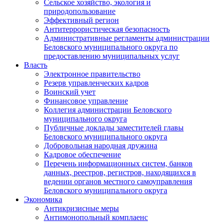
Сельское хозяйство, экология и
природопользование
Эффективный регион
Антитеррористическая безопасность
Административные регламенты администрации
Беловского муниципального округа по
предоставлению муниципальных услуг
Власть
Электронное правительство
Резерв управленческих кадров
Воинский учет
Финансовое управление
Коллегия администрации Беловского
муниципального округа
Публичные доклады заместителей главы
Беловского муниципального округа
Добровольная народная дружина
Кадровое обеспечение
Перечень информационных систем, банков
данных, реестров, регистров, находящихся в
ведении органов местного самоуправления
Беловского муниципального округа
Экономика
Антикризисные меры
Антимонопольный комплаенс