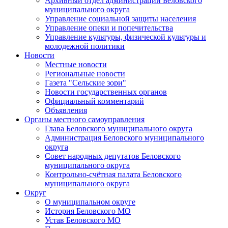
Архивный отдел администрации Беловского
муниципального округа
Управление социальной защиты населения
Управление опеки и попечительства
Управление культуры, физической культуры и
молодежной политики
Новости
Местные новости
Региональные новости
Газета "Сельские зори"
Новости государственных органов
Официальный комментарий
Объявления
Органы местного самоуправления
Глава Беловского муниципального округа
Администрация Беловского муниципального
округа
Совет народных депутатов Беловского
муниципального округа
Контрольно-счётная палата Беловского
муниципального округа
Округ
О муниципальном округе
История Беловского МО
Устав Беловского МО