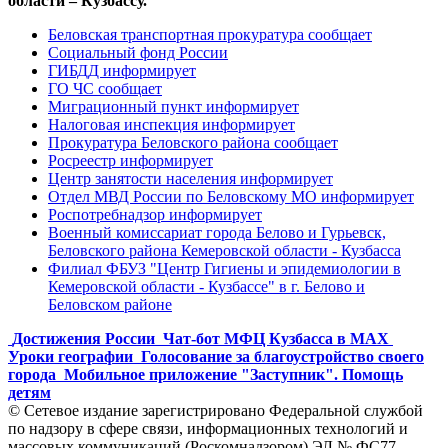
области – Кузбассу.
Беловская транспортная прокуратура сообщает
Социальный фонд России
ГИБДД информирует
ГО ЧС сообщает
Миграционный пункт информирует
Налоговая инспекция информирует
Прокуратура Беловского района сообщает
Росреестр информирует
Центр занятости населения информирует
Отдел МВД России по Беловскому МО информирует
Роспотребнадзор информирует
Военный комиссариат города Белово и Гурьевск,
Беловского района Кемеровской области - Кузбасса
Филиал ФБУЗ "Центр Гигиены и эпидемиологии в
Кемеровской области - Кузбассе" в г. Белово и
Беловском районе
Достижения России
Чат-бот МФЦ Кузбасса в MAX
Уроки географии
Голосование за благоустройство своего
города
Мобильное приложение "Заступник". Помощь
детям
© Сетевое издание зарегистрировано Федеральной службой
по надзору в сфере связи, информационных технологий и
массовых коммуникаций (Роскомнадзором) ЭЛ № ФС77-