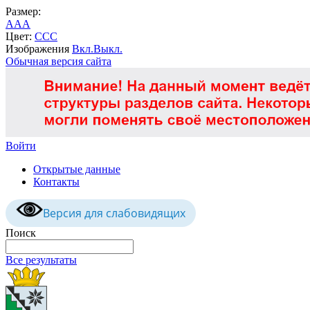
Размер:
A
A
A
Цвет:
C
C
C
Изображения
Вкл.
Выкл.
Обычная версия сайта
Войти
Открытые данные
Контакты
Версия для слабовидящих
Поиск
Все результаты