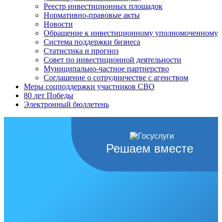
Реестр инвестиционных площадок
Нормативно-правовые акты
Новости
Обращение к инвестиционному уполномоченному
Система поддержки бизнеса
Статистика и прогноз
Совет по инвестиционной деятельности
Муниципально-частное партнерство
Соглашение о сотрудничестве с агенством
Меры соцподдержки участников СВО
80 лет Победы
Электронный бюллетень
Решаем вместе