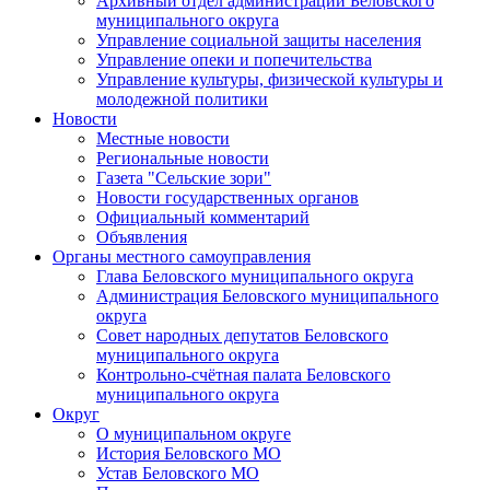
Архивный отдел администрации Беловского
муниципального округа
Управление социальной защиты населения
Управление опеки и попечительства
Управление культуры, физической культуры и
молодежной политики
Новости
Местные новости
Региональные новости
Газета "Сельские зори"
Новости государственных органов
Официальный комментарий
Объявления
Органы местного самоуправления
Глава Беловского муниципального округа
Администрация Беловского муниципального
округа
Совет народных депутатов Беловского
муниципального округа
Контрольно-счётная палата Беловского
муниципального округа
Округ
О муниципальном округе
История Беловского МО
Устав Беловского МО