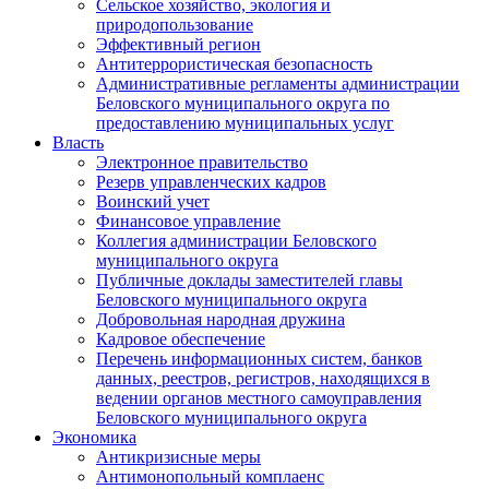
Сельское хозяйство, экология и
природопользование
Эффективный регион
Антитеррористическая безопасность
Административные регламенты администрации
Беловского муниципального округа по
предоставлению муниципальных услуг
Власть
Электронное правительство
Резерв управленческих кадров
Воинский учет
Финансовое управление
Коллегия администрации Беловского
муниципального округа
Публичные доклады заместителей главы
Беловского муниципального округа
Добровольная народная дружина
Кадровое обеспечение
Перечень информационных систем, банков
данных, реестров, регистров, находящихся в
ведении органов местного самоуправления
Беловского муниципального округа
Экономика
Антикризисные меры
Антимонопольный комплаенс