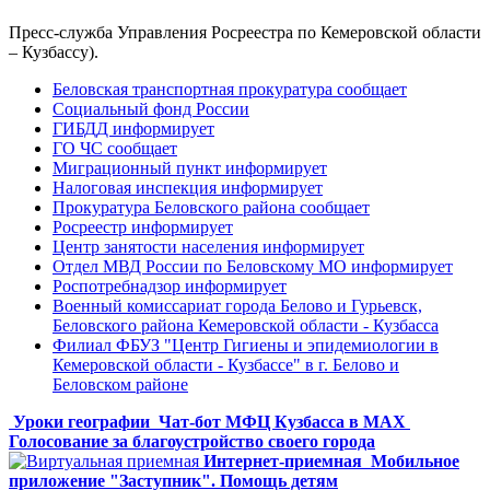
Пресс-служба Управления Росреестра по Кемеровской области
– Кузбассу).
Беловская транспортная прокуратура сообщает
Социальный фонд России
ГИБДД информирует
ГО ЧС сообщает
Миграционный пункт информирует
Налоговая инспекция информирует
Прокуратура Беловского района сообщает
Росреестр информирует
Центр занятости населения информирует
Отдел МВД России по Беловскому МО информирует
Роспотребнадзор информирует
Военный комиссариат города Белово и Гурьевск,
Беловского района Кемеровской области - Кузбасса
Филиал ФБУЗ "Центр Гигиены и эпидемиологии в
Кемеровской области - Кузбассе" в г. Белово и
Беловском районе
Уроки географии
Чат-бот МФЦ Кузбасса в MAX
Голосование за благоустройство своего города
Интернет-приемная
Мобильное
приложение "Заступник". Помощь детям