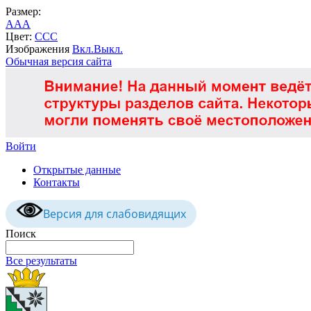
Размер:
A
A
A
Цвет:
C
C
C
Изображения
Вкл.
Выкл.
Обычная версия сайта
Войти
Открытые данные
Контакты
Версия для слабовидящих
Поиск
Все результаты