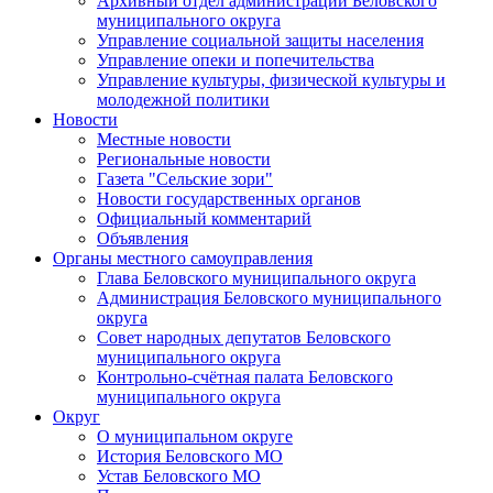
Архивный отдел администрации Беловского
муниципального округа
Управление социальной защиты населения
Управление опеки и попечительства
Управление культуры, физической культуры и
молодежной политики
Новости
Местные новости
Региональные новости
Газета "Сельские зори"
Новости государственных органов
Официальный комментарий
Объявления
Органы местного самоуправления
Глава Беловского муниципального округа
Администрация Беловского муниципального
округа
Совет народных депутатов Беловского
муниципального округа
Контрольно-счётная палата Беловского
муниципального округа
Округ
О муниципальном округе
История Беловского МО
Устав Беловского МО