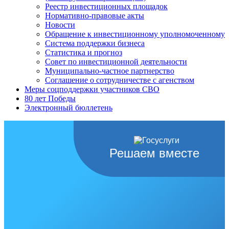
Реестр инвестиционных площадок
Нормативно-правовые акты
Новости
Обращение к инвестиционному уполномоченному
Система поддержки бизнеса
Статистика и прогноз
Совет по инвестиционной деятельности
Муниципально-частное партнерство
Соглашение о сотрудничестве с агенством
Меры соцподдержки участников СВО
80 лет Победы
Электронный бюллетень
Решаем вместе