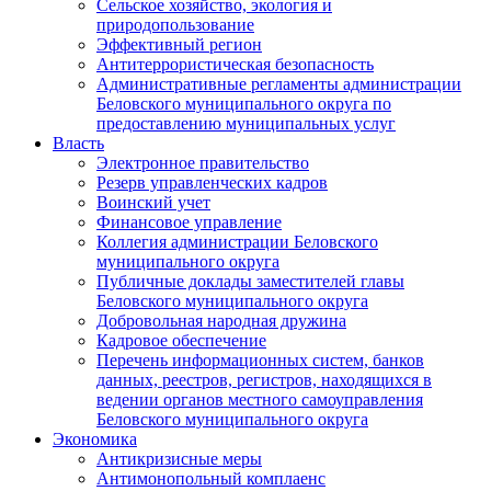
Сельское хозяйство, экология и
природопользование
Эффективный регион
Антитеррористическая безопасность
Административные регламенты администрации
Беловского муниципального округа по
предоставлению муниципальных услуг
Власть
Электронное правительство
Резерв управленческих кадров
Воинский учет
Финансовое управление
Коллегия администрации Беловского
муниципального округа
Публичные доклады заместителей главы
Беловского муниципального округа
Добровольная народная дружина
Кадровое обеспечение
Перечень информационных систем, банков
данных, реестров, регистров, находящихся в
ведении органов местного самоуправления
Беловского муниципального округа
Экономика
Антикризисные меры
Антимонопольный комплаенс