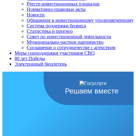
Реестр инвестиционных площадок
Нормативно-правовые акты
Новости
Обращение к инвестиционному уполномоченному
Система поддержки бизнеса
Статистика и прогноз
Совет по инвестиционной деятельности
Муниципально-частное партнерство
Соглашение о сотрудничестве с агенством
Меры соцподдержки участников СВО
80 лет Победы
Электронный бюллетень
Решаем вместе