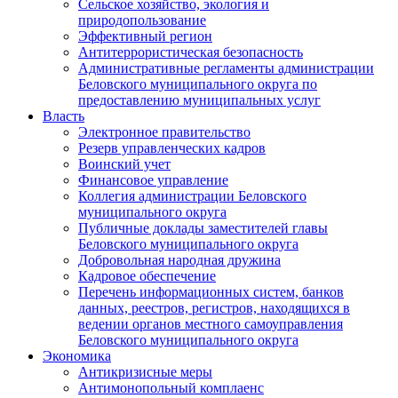
Сельское хозяйство, экология и
природопользование
Эффективный регион
Антитеррористическая безопасность
Административные регламенты администрации
Беловского муниципального округа по
предоставлению муниципальных услуг
Власть
Электронное правительство
Резерв управленческих кадров
Воинский учет
Финансовое управление
Коллегия администрации Беловского
муниципального округа
Публичные доклады заместителей главы
Беловского муниципального округа
Добровольная народная дружина
Кадровое обеспечение
Перечень информационных систем, банков
данных, реестров, регистров, находящихся в
ведении органов местного самоуправления
Беловского муниципального округа
Экономика
Антикризисные меры
Антимонопольный комплаенс