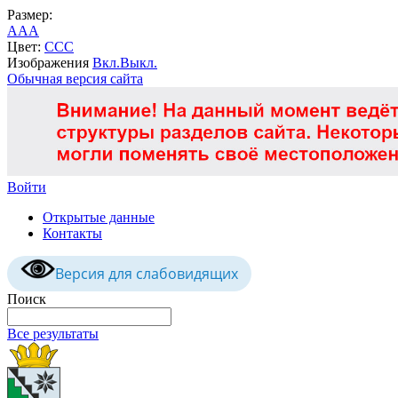
Размер:
A
A
A
Цвет:
C
C
C
Изображения
Вкл.
Выкл.
Обычная версия сайта
Войти
Открытые данные
Контакты
Версия для слабовидящих
Поиск
Все результаты