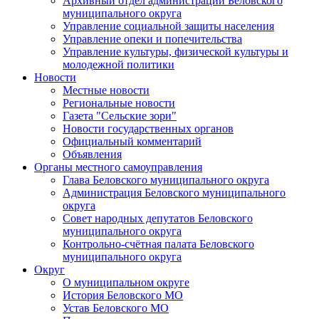
Архивный отдел администрации Беловского
муниципального округа
Управление социальной защиты населения
Управление опеки и попечительства
Управление культуры, физической культуры и
молодежной политики
Новости
Местные новости
Региональные новости
Газета "Сельские зори"
Новости государственных органов
Официальный комментарий
Объявления
Органы местного самоуправления
Глава Беловского муниципального округа
Администрация Беловского муниципального
округа
Совет народных депутатов Беловского
муниципального округа
Контрольно-счётная палата Беловского
муниципального округа
Округ
О муниципальном округе
История Беловского МО
Устав Беловского МО