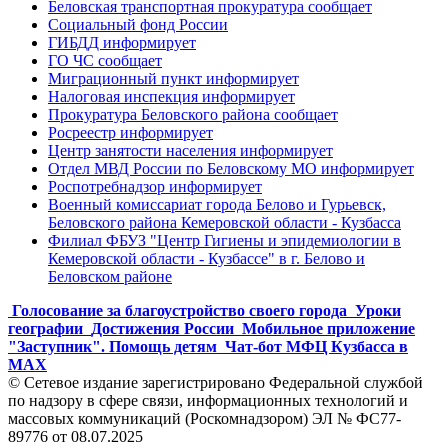
Беловская транспортная прокуратура сообщает
Социальный фонд России
ГИБДД информирует
ГО ЧС сообщает
Миграционный пункт информирует
Налоговая инспекция информирует
Прокуратура Беловского района сообщает
Росреестр информирует
Центр занятости населения информирует
Отдел МВД России по Беловскому МО информирует
Роспотребнадзор информирует
Военный комиссариат города Белово и Гурьевск,
Беловского района Кемеровской области - Кузбасса
Филиал ФБУЗ "Центр Гигиены и эпидемиологии в
Кемеровской области - Кузбассе" в г. Белово и
Беловском районе
Голосование за благоустройство своего города
Уроки
географии
Достижения России
Мобильное приложение
"Заступник". Помощь детям
Чат-бот МФЦ Кузбасса в
MAX
© Сетевое издание зарегистрировано Федеральной службой
по надзору в сфере связи, информационных технологий и
массовых коммуникаций (Роскомнадзором) ЭЛ № ФС77-
89776 от 08.07.2025