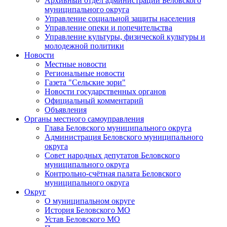
Архивный отдел администрации Беловского
муниципального округа
Управление социальной защиты населения
Управление опеки и попечительства
Управление культуры, физической культуры и
молодежной политики
Новости
Местные новости
Региональные новости
Газета "Сельские зори"
Новости государственных органов
Официальный комментарий
Объявления
Органы местного самоуправления
Глава Беловского муниципального округа
Администрация Беловского муниципального
округа
Совет народных депутатов Беловского
муниципального округа
Контрольно-счётная палата Беловского
муниципального округа
Округ
О муниципальном округе
История Беловского МО
Устав Беловского МО