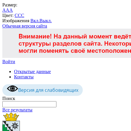
Размер:
A
A
A
Цвет:
C
C
C
Изображения
Вкл.
Выкл.
Обычная версия сайта
Войти
Открытые данные
Контакты
Версия для слабовидящих
Поиск
Все результаты