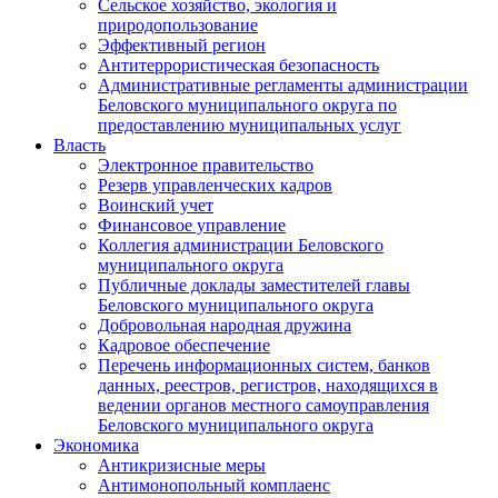
Сельское хозяйство, экология и
природопользование
Эффективный регион
Антитеррористическая безопасность
Административные регламенты администрации
Беловского муниципального округа по
предоставлению муниципальных услуг
Власть
Электронное правительство
Резерв управленческих кадров
Воинский учет
Финансовое управление
Коллегия администрации Беловского
муниципального округа
Публичные доклады заместителей главы
Беловского муниципального округа
Добровольная народная дружина
Кадровое обеспечение
Перечень информационных систем, банков
данных, реестров, регистров, находящихся в
ведении органов местного самоуправления
Беловского муниципального округа
Экономика
Антикризисные меры
Антимонопольный комплаенс