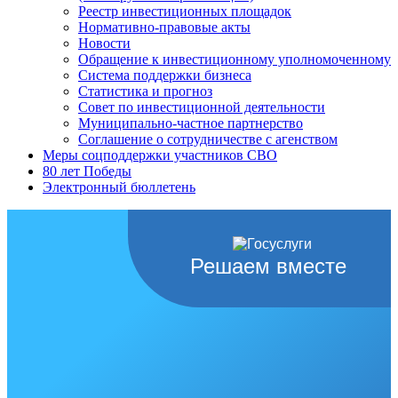
Реестр инвестиционных площадок
Нормативно-правовые акты
Новости
Обращение к инвестиционному уполномоченному
Система поддержки бизнеса
Статистика и прогноз
Совет по инвестиционной деятельности
Муниципально-частное партнерство
Соглашение о сотрудничестве с агенством
Меры соцподдержки участников СВО
80 лет Победы
Электронный бюллетень
Решаем вместе