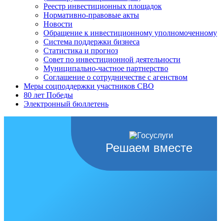
Реестр инвестиционных площадок
Нормативно-правовые акты
Новости
Обращение к инвестиционному уполномоченному
Система поддержки бизнеса
Статистика и прогноз
Совет по инвестиционной деятельности
Муниципально-частное партнерство
Соглашение о сотрудничестве с агенством
Меры соцподдержки участников СВО
80 лет Победы
Электронный бюллетень
Решаем вместе