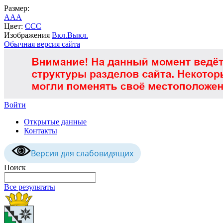
Размер:
A
A
A
Цвет:
C
C
C
Изображения
Вкл.
Выкл.
Обычная версия сайта
Войти
Открытые данные
Контакты
Версия для слабовидящих
Поиск
Все результаты