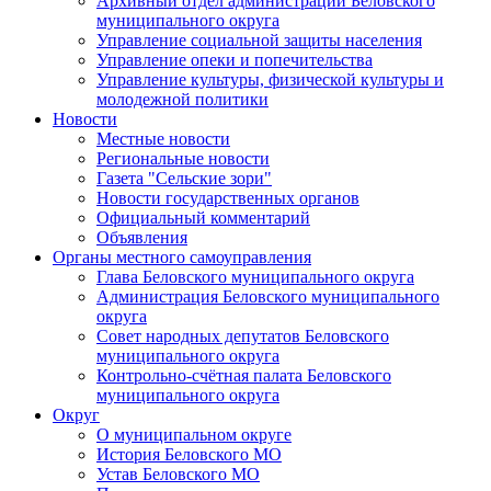
Архивный отдел администрации Беловского
муниципального округа
Управление социальной защиты населения
Управление опеки и попечительства
Управление культуры, физической культуры и
молодежной политики
Новости
Местные новости
Региональные новости
Газета "Сельские зори"
Новости государственных органов
Официальный комментарий
Объявления
Органы местного самоуправления
Глава Беловского муниципального округа
Администрация Беловского муниципального
округа
Совет народных депутатов Беловского
муниципального округа
Контрольно-счётная палата Беловского
муниципального округа
Округ
О муниципальном округе
История Беловского МО
Устав Беловского МО