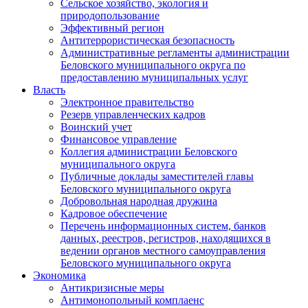
Сельское хозяйство, экология и
природопользование
Эффективный регион
Антитеррористическая безопасность
Административные регламенты администрации
Беловского муниципального округа по
предоставлению муниципальных услуг
Власть
Электронное правительство
Резерв управленческих кадров
Воинский учет
Финансовое управление
Коллегия администрации Беловского
муниципального округа
Публичные доклады заместителей главы
Беловского муниципального округа
Добровольная народная дружина
Кадровое обеспечение
Перечень информационных систем, банков
данных, реестров, регистров, находящихся в
ведении органов местного самоуправления
Беловского муниципального округа
Экономика
Антикризисные меры
Антимонопольный комплаенс