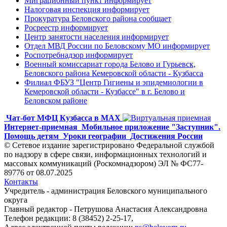
Миграционный пункт информирует
Налоговая инспекция информирует
Прокуратура Беловского района сообщает
Росреестр информирует
Центр занятости населения информирует
Отдел МВД России по Беловскому МО информирует
Роспотребнадзор информирует
Военный комиссариат города Белово и Гурьевск,
Беловского района Кемеровской области - Кузбасса
Филиал ФБУЗ "Центр Гигиены и эпидемиологии в
Кемеровской области - Кузбассе" в г. Белово и
Беловском районе
Чат-бот МФЦ Кузбасса в MAX
Интернет-приемная
Мобильное приложение "Заступник".
Помощь детям
Уроки географии
Достижения России
© Сетевое издание зарегистрировано Федеральной службой
по надзору в сфере связи, информационных технологий и
массовых коммуникаций (Роскомнадзором) ЭЛ № ФС77-
89776 от 08.07.2025
Контакты
Учредитель - администрация Беловского муниципального
округа
Главный редактор - Петрушова Анастасия Александровна
Телефон редакции: 8 (38452) 2-25-17,