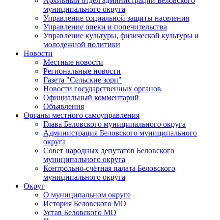
Архивный отдел администрации Беловского
муниципального округа
Управление социальной защиты населения
Управление опеки и попечительства
Управление культуры, физической культуры и
молодежной политики
Новости
Местные новости
Региональные новости
Газета "Сельские зори"
Новости государственных органов
Официальный комментарий
Объявления
Органы местного самоуправления
Глава Беловского муниципального округа
Администрация Беловского муниципального
округа
Совет народных депутатов Беловского
муниципального округа
Контрольно-счётная палата Беловского
муниципального округа
Округ
О муниципальном округе
История Беловского МО
Устав Беловского МО