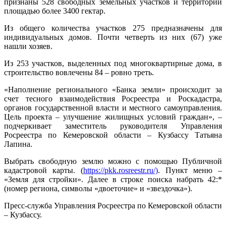
признаны 528 свободных земельных участков и территорий
площадью более 3400 гектар.
Из общего количества участков 275 предназначены для
индивидуальных домов. Почти четверть из них (67) уже
нашли хозяев.
Из 253 участков, выделенных под многоквартирные дома, в
строительство вовлечены 84 – ровно треть.
«Наполнение регионального «Банка земли» происходит за
счет тесного взаимодействия Росреестра и Роскадастра,
органов государственной власти и местного самоуправления.
Цель проекта – улучшение жилищных условий граждан», –
подчеркивает заместитель руководителя Управления
Росреестра по Кемеровской области – Кузбассу Татьяна
Лапина.
Выбрать свободную землю можно с помощью Публичной
кадастровой карты. (
https://pkk.rosreestr.ru/)
. Пункт меню –
«Земля для стройки». Далее в строке поиска набрать 42:*
(номер региона, символы «двоеточие» и «звездочка»).
Пресс-служба Управления Росреестра по Кемеровской области
– Кузбассу.