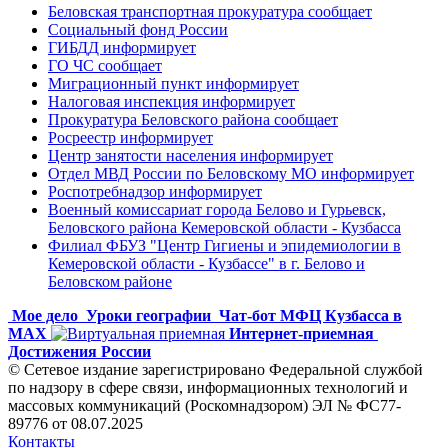
Беловская транспортная прокуратура сообщает
Социальный фонд России
ГИБДД информирует
ГО ЧС сообщает
Миграционный пункт информирует
Налоговая инспекция информирует
Прокуратура Беловского района сообщает
Росреестр информирует
Центр занятости населения информирует
Отдел МВД России по Беловскому МО информирует
Роспотребнадзор информирует
Военный комиссариат города Белово и Гурьевск,
Беловского района Кемеровской области - Кузбасса
Филиал ФБУЗ "Центр Гигиены и эпидемиологии в
Кемеровской области - Кузбассе" в г. Белово и
Беловском районе
Мое дело
Уроки географии
Чат-бот МФЦ Кузбасса в
MAX
Интернет-приемная
Достижения России
© Сетевое издание зарегистрировано Федеральной службой
по надзору в сфере связи, информационных технологий и
массовых коммуникаций (Роскомнадзором) ЭЛ № ФС77-
89776 от 08.07.2025
Контакты