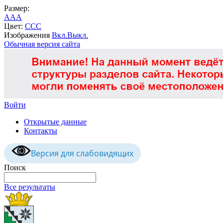
Размер:
A
A
A
Цвет:
C
C
C
Изображения
Вкл.
Выкл.
Обычная версия сайта
Войти
Открытые данные
Контакты
Версия для слабовидящих
Поиск
Все результаты