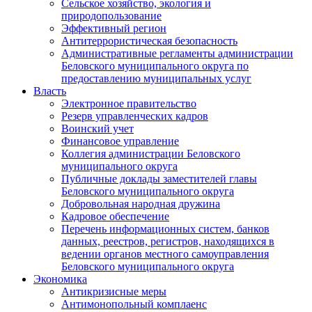
Сельское хозяйство, экология и
природопользование
Эффективный регион
Антитеррористическая безопасность
Административные регламенты администрации
Беловского муниципального округа по
предоставлению муниципальных услуг
Власть
Электронное правительство
Резерв управленческих кадров
Воинский учет
Финансовое управление
Коллегия администрации Беловского
муниципального округа
Публичные доклады заместителей главы
Беловского муниципального округа
Добровольная народная дружина
Кадровое обеспечение
Перечень информационных систем, банков
данных, реестров, регистров, находящихся в
ведении органов местного самоуправления
Беловского муниципального округа
Экономика
Антикризисные меры
Антимонопольный комплаенс