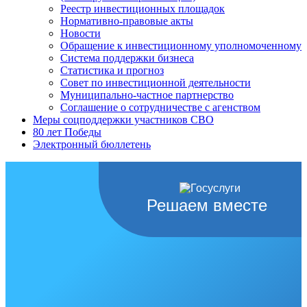
Реестр инвестиционных площадок
Нормативно-правовые акты
Новости
Обращение к инвестиционному уполномоченному
Система поддержки бизнеса
Статистика и прогноз
Совет по инвестиционной деятельности
Муниципально-частное партнерство
Соглашение о сотрудничестве с агенством
Меры соцподдержки участников СВО
80 лет Победы
Электронный бюллетень
Решаем вместе