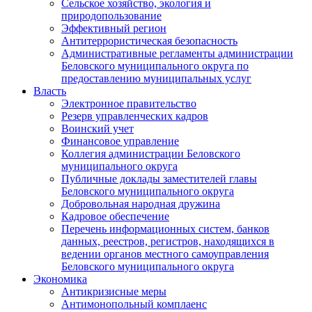
Сельское хозяйство, экология и
природопользование
Эффективный регион
Антитеррористическая безопасность
Административные регламенты администрации
Беловского муниципального округа по
предоставлению муниципальных услуг
Власть
Электронное правительство
Резерв управленческих кадров
Воинский учет
Финансовое управление
Коллегия администрации Беловского
муниципального округа
Публичные доклады заместителей главы
Беловского муниципального округа
Добровольная народная дружина
Кадровое обеспечение
Перечень информационных систем, банков
данных, реестров, регистров, находящихся в
ведении органов местного самоуправления
Беловского муниципального округа
Экономика
Антикризисные меры
Антимонопольный комплаенс