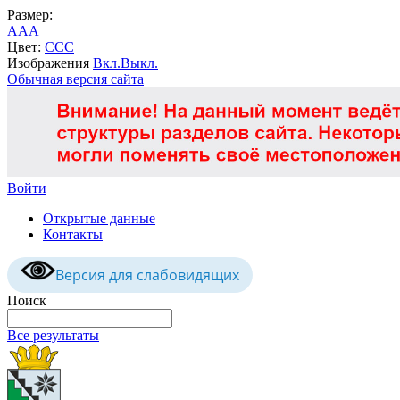
Размер:
A
A
A
Цвет:
C
C
C
Изображения
Вкл.
Выкл.
Обычная версия сайта
Войти
Открытые данные
Контакты
Версия для слабовидящих
Поиск
Все результаты