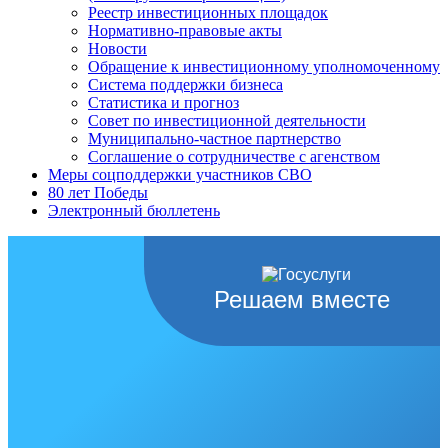
Реестр инвестиционных площадок
Нормативно-правовые акты
Новости
Обращение к инвестиционному уполномоченному
Система поддержки бизнеса
Статистика и прогноз
Совет по инвестиционной деятельности
Муниципально-частное партнерство
Соглашение о сотрудничестве с агенством
Меры соцподдержки участников СВО
80 лет Победы
Электронный бюллетень
Решаем вместе