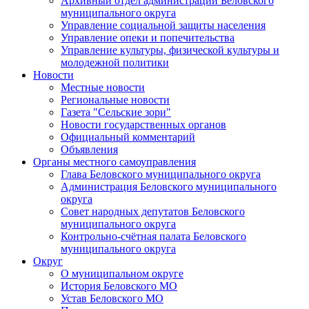
Архивный отдел администрации Беловского
муниципального округа
Управление социальной защиты населения
Управление опеки и попечительства
Управление культуры, физической культуры и
молодежной политики
Новости
Местные новости
Региональные новости
Газета "Сельские зори"
Новости государственных органов
Официальный комментарий
Объявления
Органы местного самоуправления
Глава Беловского муниципального округа
Администрация Беловского муниципального
округа
Совет народных депутатов Беловского
муниципального округа
Контрольно-счётная палата Беловского
муниципального округа
Округ
О муниципальном округе
История Беловского МО
Устав Беловского МО