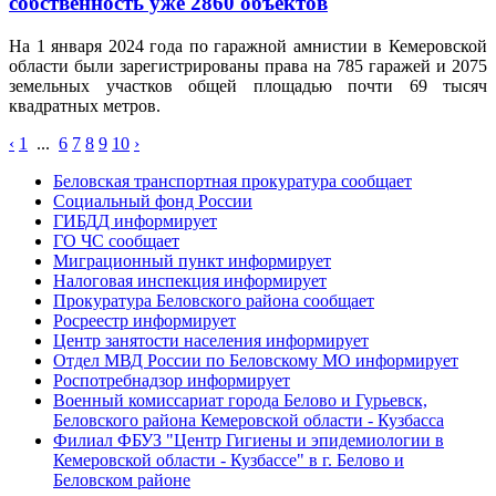
собственность уже 2860 объектов
На 1 января 2024 года по гаражной амнистии в Кемеровской
области были зарегистрированы права на 785 гаражей и 2075
земельных участков общей площадью почти 69 тысяч
квадратных метров.
‹
1
...
6
7
8
9
10
›
Беловская транспортная прокуратура сообщает
Социальный фонд России
ГИБДД информирует
ГО ЧС сообщает
Миграционный пункт информирует
Налоговая инспекция информирует
Прокуратура Беловского района сообщает
Росреестр информирует
Центр занятости населения информирует
Отдел МВД России по Беловскому МО информирует
Роспотребнадзор информирует
Военный комиссариат города Белово и Гурьевск,
Беловского района Кемеровской области - Кузбасса
Филиал ФБУЗ "Центр Гигиены и эпидемиологии в
Кемеровской области - Кузбассе" в г. Белово и
Беловском районе