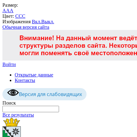
Размер:
A
A
A
Цвет:
C
C
C
Изображения
Вкл.
Выкл.
Обычная версия сайта
Войти
Открытые данные
Контакты
Версия для слабовидящих
Поиск
Все результаты