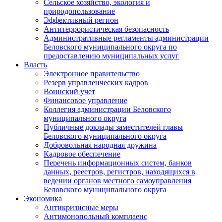
Сельское хозяйство, экология и
природопользование
Эффективный регион
Антитеррористическая безопасность
Административные регламенты администрации
Беловского муниципального округа по
предоставлению муниципальных услуг
Власть
Электронное правительство
Резерв управленческих кадров
Воинский учет
Финансовое управление
Коллегия администрации Беловского
муниципального округа
Публичные доклады заместителей главы
Беловского муниципального округа
Добровольная народная дружина
Кадровое обеспечение
Перечень информационных систем, банков
данных, реестров, регистров, находящихся в
ведении органов местного самоуправления
Беловского муниципального округа
Экономика
Антикризисные меры
Антимонопольный комплаенс