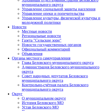
Архивный отдел администрации Беловского
муниципального округа
Управление социальной защиты населения
Управление опеки и попечительства
Управление культуры, физической культуры и
молодежной политики
Новости
Местные новости
Региональные новости
Газета "Сельские зори"
Новости государственных органов
Официальный комментарий
Объявления
Органы местного самоуправления
Глава Беловского муниципального округа
Администрация Беловского муниципального
округа
Совет народных депутатов Беловского
муниципального округа
Контрольно-счётная палата Беловского
муниципального округа
Округ
О муниципальном округе
История Беловского МО
Устав Беловского МО