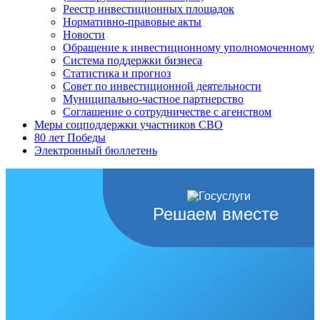
Реестр инвестиционных площадок
Нормативно-правовые акты
Новости
Обращение к инвестиционному уполномоченному
Система поддержки бизнеса
Статистика и прогноз
Совет по инвестиционной деятельности
Муниципально-частное партнерство
Соглашение о сотрудничестве с агенством
Меры соцподдержки участников СВО
80 лет Победы
Электронный бюллетень
Решаем вместе