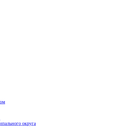
вом
в
ипального округа