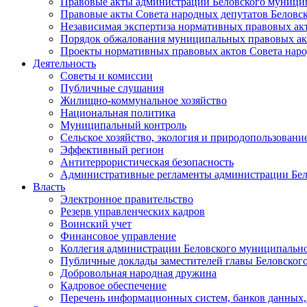
Правовые акты администрации Беловского муници
Правовые акты Совета народных депутатов Беловс
Независимая экспертиза нормативных правовых ак
Порядок обжалования муниципальных правовых ак
Проекты нормативных правовых актов Совета наро
Деятельность
Советы и комиссии
Публичные слушания
Жилищно-коммунальное хозяйство
Национальная политика
Муниципальный контроль
Сельское хозяйство, экология и природопользовани
Эффективный регион
Антитеррористическая безопасность
Административные регламенты администрации Бел
Власть
Электронное правительство
Резерв управленческих кадров
Воинский учет
Финансовое управление
Коллегия администрации Беловского муниципально
Публичные доклады заместителей главы Беловског
Добровольная народная дружина
Кадровое обеспечение
Перечень информационных систем, банков данных, 