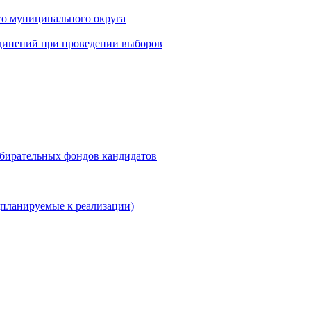
го муниципального округа
динений при проведении выборов
збирательных фондов кандидатов
планируемые к реализации)