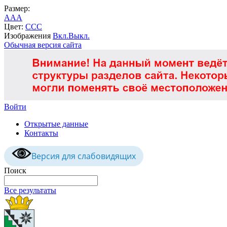
Размер:
A
A
A
Цвет:
C
C
C
Изображения
Вкл.
Выкл.
Обычная версия сайта
Войти
Открытые данные
Контакты
Версия для слабовидящих
Поиск
Все результаты