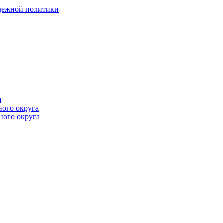
одежной политики
а
ного округа
ного округа