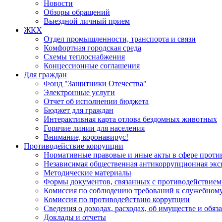
Новости
Обзоры обращений
Выездной личный прием
ЖКХ
Отдел промышленности, транспорта и связи
Комфортная городская среда
Схемы теплоснабжения
Концессионные соглашения
Для граждан
Фонд "Защитники Отечества"
Электронные услуги
Отчет об исполнении бюджета
Бюджет для граждан
Интерактивная карта отлова бездомных животных
Горячие линии для населения
Внимание, коронавирус!
Противодействие коррупции
Нормативные правовые и иные акты в сфере проти
Независимая общественная антикоррупционная экс
Методические материалы
Формы документов, связанных с противодействием
Комиссия по соблюдению требований к служебному
Комиссия по противодействию коррупции
Сведения о доходах, расходах, об имуществе и обяз
Доклады и отчеты