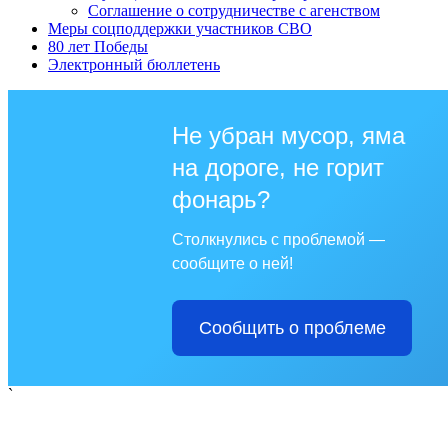
Соглашение о сотрудничестве с агенством
Меры соцподдержки участников СВО
80 лет Победы
Электронный бюллетень
Не убран мусор, яма
на дороге, не горит
фонарь?
Столкнулись с проблемой —
сообщите о ней!
Сообщить о проблеме
`