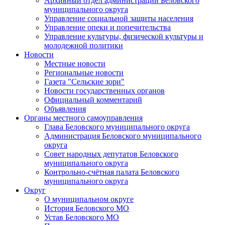
Архивный отдел администрации Беловского
муниципального округа
Управление социальной защиты населения
Управление опеки и попечительства
Управление культуры, физической культуры и
молодежной политики
Новости
Местные новости
Региональные новости
Газета "Сельские зори"
Новости государственных органов
Официальный комментарий
Объявления
Органы местного самоуправления
Глава Беловского муниципального округа
Администрация Беловского муниципального
округа
Совет народных депутатов Беловского
муниципального округа
Контрольно-счётная палата Беловского
муниципального округа
Округ
О муниципальном округе
История Беловского МО
Устав Беловского МО