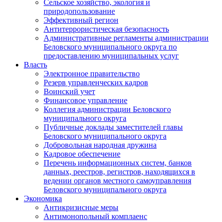
Сельское хозяйство, экология и
природопользование
Эффективный регион
Антитеррористическая безопасность
Административные регламенты администрации
Беловского муниципального округа по
предоставлению муниципальных услуг
Власть
Электронное правительство
Резерв управленческих кадров
Воинский учет
Финансовое управление
Коллегия администрации Беловского
муниципального округа
Публичные доклады заместителей главы
Беловского муниципального округа
Добровольная народная дружина
Кадровое обеспечение
Перечень информационных систем, банков
данных, реестров, регистров, находящихся в
ведении органов местного самоуправления
Беловского муниципального округа
Экономика
Антикризисные меры
Антимонопольный комплаенс