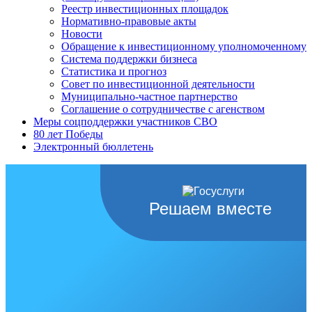
Реестр инвестиционных площадок
Нормативно-правовые акты
Новости
Обращение к инвестиционному уполномоченному
Система поддержки бизнеса
Статистика и прогноз
Совет по инвестиционной деятельности
Муниципально-частное партнерство
Соглашение о сотрудничестве с агенством
Меры соцподдержки участников СВО
80 лет Победы
Электронный бюллетень
Решаем вместе