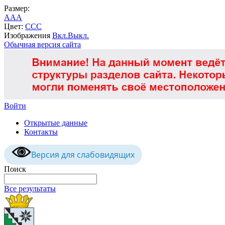
Размер:
A
A
A
Цвет:
C
C
C
Изображения
Вкл.
Выкл.
Обычная версия сайта
Войти
Открытые данные
Контакты
Версия для слабовидящих
Поиск
Все результаты