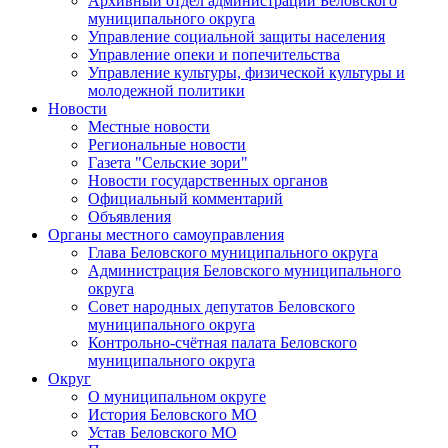
Архивный отдел администрации Беловского
муниципального округа
Управление социальной защиты населения
Управление опеки и попечительства
Управление культуры, физической культуры и
молодежной политики
Новости
Местные новости
Региональные новости
Газета "Сельские зори"
Новости государственных органов
Официальный комментарий
Объявления
Органы местного самоуправления
Глава Беловского муниципального округа
Администрация Беловского муниципального
округа
Совет народных депутатов Беловского
муниципального округа
Контрольно-счётная палата Беловского
муниципального округа
Округ
О муниципальном округе
История Беловского МО
Устав Беловского МО