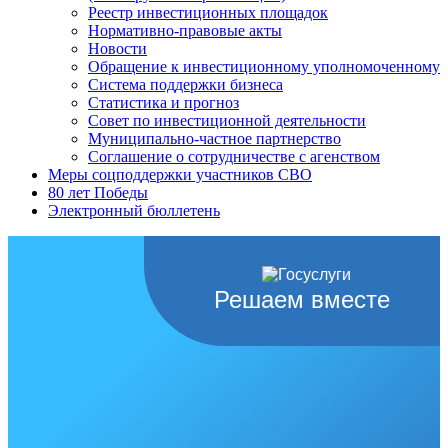
Реестр инвестиционных площадок
Нормативно-правовые акты
Новости
Обращение к инвестиционному уполномоченному
Система поддержки бизнеса
Статистика и прогноз
Совет по инвестиционной деятельности
Муниципально-частное партнерство
Соглашение о сотрудничестве с агенством
Меры соцподдержки участников СВО
80 лет Победы
Электронный бюллетень
Решаем вместе