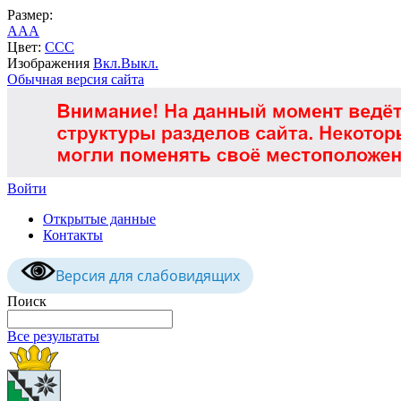
Размер:
A
A
A
Цвет:
C
C
C
Изображения
Вкл.
Выкл.
Обычная версия сайта
Войти
Открытые данные
Контакты
Версия для слабовидящих
Поиск
Все результаты