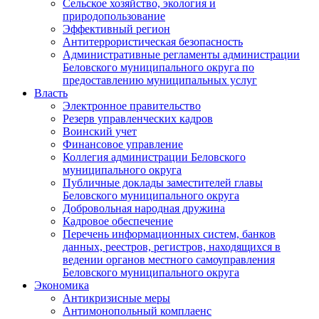
Сельское хозяйство, экология и
природопользование
Эффективный регион
Антитеррористическая безопасность
Административные регламенты администрации
Беловского муниципального округа по
предоставлению муниципальных услуг
Власть
Электронное правительство
Резерв управленческих кадров
Воинский учет
Финансовое управление
Коллегия администрации Беловского
муниципального округа
Публичные доклады заместителей главы
Беловского муниципального округа
Добровольная народная дружина
Кадровое обеспечение
Перечень информационных систем, банков
данных, реестров, регистров, находящихся в
ведении органов местного самоуправления
Беловского муниципального округа
Экономика
Антикризисные меры
Антимонопольный комплаенс