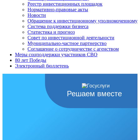
Реестр инвестиционных площадок
Нормативно-правовые акты
Новости
Обращение к инвестиционному уполномоченному
Система поддержки бизнеса
Статистика и прогноз
Совет по инвестиционной деятельности
Муниципально-частное партнерство
Соглашение о сотрудничестве с агенством
Меры соцподдержки участников СВО
80 лет Победы
Электронный бюллетень
Решаем вместе