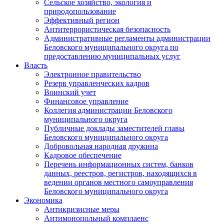
Сельское хозяйство, экология и
природопользование
Эффективный регион
Антитеррористическая безопасность
Административные регламенты администрации
Беловского муниципального округа по
предоставлению муниципальных услуг
Власть
Электронное правительство
Резерв управленческих кадров
Воинский учет
Финансовое управление
Коллегия администрации Беловского
муниципального округа
Публичные доклады заместителей главы
Беловского муниципального округа
Добровольная народная дружина
Кадровое обеспечение
Перечень информационных систем, банков
данных, реестров, регистров, находящихся в
ведении органов местного самоуправления
Беловского муниципального округа
Экономика
Антикризисные меры
Антимонопольный комплаенс