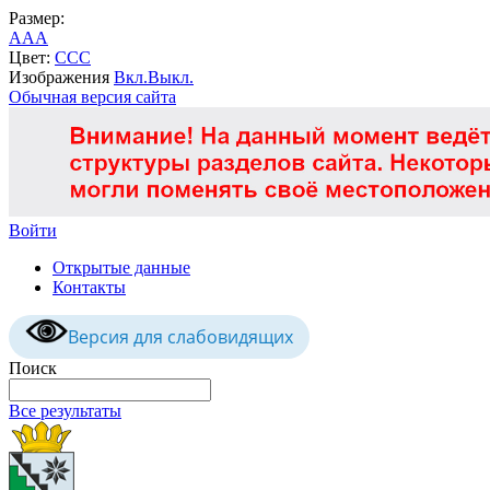
Размер:
A
A
A
Цвет:
C
C
C
Изображения
Вкл.
Выкл.
Обычная версия сайта
Войти
Открытые данные
Контакты
Версия для слабовидящих
Поиск
Все результаты