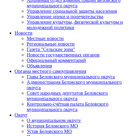
Архивный отдел администрации Беловского
муниципального округа
Управление социальной защиты населения
Управление опеки и попечительства
Управление культуры, физической культуры и
молодежной политики
Новости
Местные новости
Региональные новости
Газета "Сельские зори"
Новости государственных органов
Официальный комментарий
Объявления
Органы местного самоуправления
Глава Беловского муниципального округа
Администрация Беловского муниципального
округа
Совет народных депутатов Беловского
муниципального округа
Контрольно-счётная палата Беловского
муниципального округа
Округ
О муниципальном округе
История Беловского МО
Устав Беловского МО