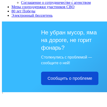
Соглашение о сотрудничестве с агенством
Меры соцподдержки участников СВО
80 лет Победы
Электронный бюллетень
Не убран мусор, яма
на дороге, не горит
фонарь?
Столкнулись с проблемой —
сообщите о ней!
Сообщить о проблеме
`