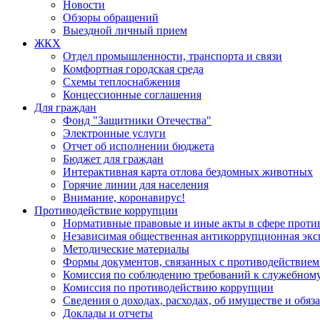
Новости
Обзоры обращений
Выездной личный прием
ЖКХ
Отдел промышленности, транспорта и связи
Комфортная городская среда
Схемы теплоснабжения
Концессионные соглашения
Для граждан
Фонд "Защитники Отечества"
Электронные услуги
Отчет об исполнении бюджета
Бюджет для граждан
Интерактивная карта отлова бездомных животных
Горячие линии для населения
Внимание, коронавирус!
Противодействие коррупции
Нормативные правовые и иные акты в сфере проти
Независимая общественная антикоррупционная экс
Методические материалы
Формы документов, связанных с противодействием
Комиссия по соблюдению требований к служебному
Комиссия по противодействию коррупции
Сведения о доходах, расходах, об имуществе и обяз
Доклады и отчеты