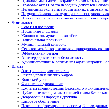
Правовые акты администрации Беловского муници
Правовые акты Совета народных депутатов Беловс
Независимая экспертиза нормативных правовых ак
Порядок обжалования муниципальных правовых ак
Проекты нормативных правовых актов Совета наро
Деятельность
Советы и комиссии
Публичные слушания
Жилищно-коммунальное хозяйство
Национальная политика
Муниципальный контроль
Сельское хозяйство, экология и природопользовани
Эффективный регион
Антитеррористическая безопасность
Административные регламенты администрации Бел
Власть
Электронное правительство
Резерв управленческих кадров
Воинский учет
Финансовое управление
Коллегия администрации Беловского муниципально
Публичные доклады заместителей главы Беловског
Добровольная народная дружина
Кадровое обеспечение
Перечень информационных систем, банков данных, 