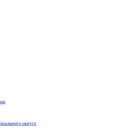
вом
в
ипального округа