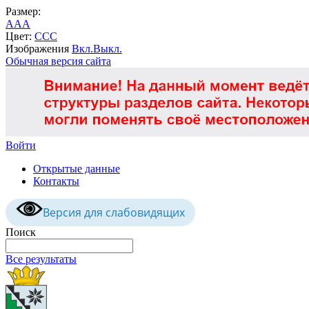
Размер:
A
A
A
Цвет:
C
C
C
Изображения
Вкл.
Выкл.
Обычная версия сайта
Войти
Открытые данные
Контакты
Версия для слабовидящих
Поиск
Все результаты