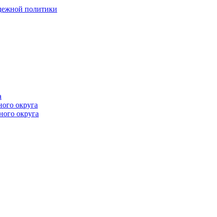
одежной политики
а
ного округа
ного округа