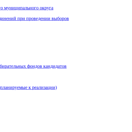
го муниципального округа
динений при проведении выборов
збирательных фондов кандидатов
планируемые к реализации)