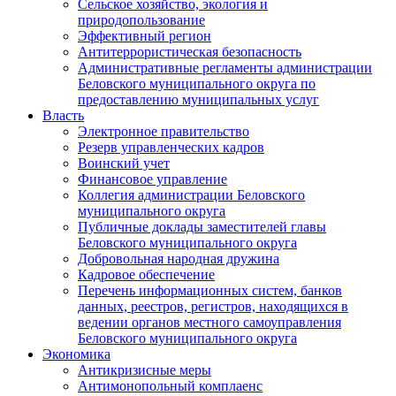
Сельское хозяйство, экология и
природопользование
Эффективный регион
Антитеррористическая безопасность
Административные регламенты администрации
Беловского муниципального округа по
предоставлению муниципальных услуг
Власть
Электронное правительство
Резерв управленческих кадров
Воинский учет
Финансовое управление
Коллегия администрации Беловского
муниципального округа
Публичные доклады заместителей главы
Беловского муниципального округа
Добровольная народная дружина
Кадровое обеспечение
Перечень информационных систем, банков
данных, реестров, регистров, находящихся в
ведении органов местного самоуправления
Беловского муниципального округа
Экономика
Антикризисные меры
Антимонопольный комплаенс