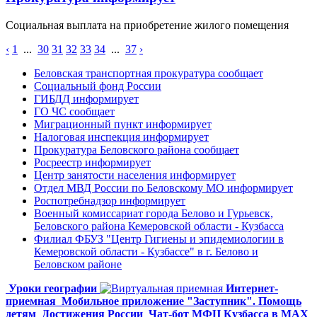
Социальная выплата на приобретение жилого помещения
‹
1
...
30
31
32
33
34
...
37
›
Беловская транспортная прокуратура сообщает
Социальный фонд России
ГИБДД информирует
ГО ЧС сообщает
Миграционный пункт информирует
Налоговая инспекция информирует
Прокуратура Беловского района сообщает
Росреестр информирует
Центр занятости населения информирует
Отдел МВД России по Беловскому МО информирует
Роспотребнадзор информирует
Военный комиссариат города Белово и Гурьевск,
Беловского района Кемеровской области - Кузбасса
Филиал ФБУЗ "Центр Гигиены и эпидемиологии в
Кемеровской области - Кузбассе" в г. Белово и
Беловском районе
Уроки географии
Интернет-
приемная
Мобильное приложение "Заступник". Помощь
детям
Достижения России
Чат-бот МФЦ Кузбасса в MAX