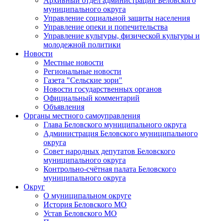
Архивный отдел администрации Беловского
муниципального округа
Управление социальной защиты населения
Управление опеки и попечительства
Управление культуры, физической культуры и
молодежной политики
Новости
Местные новости
Региональные новости
Газета "Сельские зори"
Новости государственных органов
Официальный комментарий
Объявления
Органы местного самоуправления
Глава Беловского муниципального округа
Администрация Беловского муниципального
округа
Совет народных депутатов Беловского
муниципального округа
Контрольно-счётная палата Беловского
муниципального округа
Округ
О муниципальном округе
История Беловского МО
Устав Беловского МО