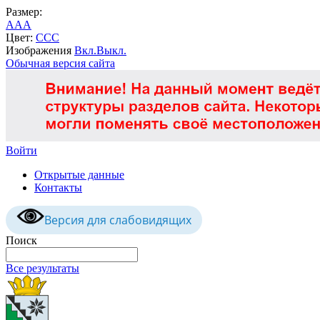
Размер:
A
A
A
Цвет:
C
C
C
Изображения
Вкл.
Выкл.
Обычная версия сайта
Войти
Открытые данные
Контакты
Версия для слабовидящих
Поиск
Все результаты