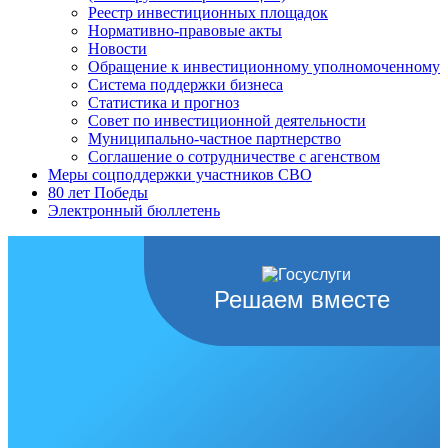
Реестр инвестиционных площадок
Нормативно-правовые акты
Новости
Обращение к инвестиционному уполномоченному
Система поддержки бизнеса
Статистика и прогноз
Совет по инвестиционной деятельности
Муниципально-частное партнерство
Соглашение о сотрудничестве с агенством
Меры соцподдержки участников СВО
80 лет Победы
Электронный бюллетень
Решаем вместе