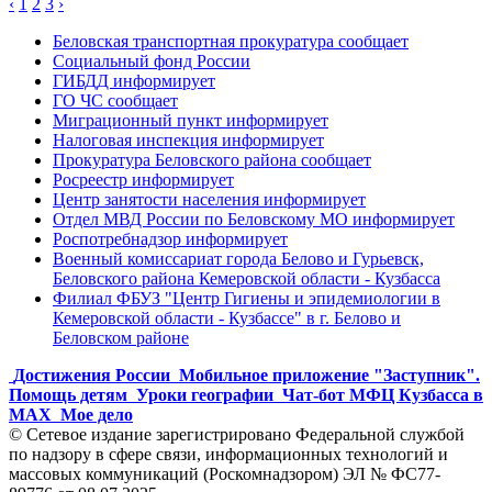
‹
1
2
3
›
Беловская транспортная прокуратура сообщает
Социальный фонд России
ГИБДД информирует
ГО ЧС сообщает
Миграционный пункт информирует
Налоговая инспекция информирует
Прокуратура Беловского района сообщает
Росреестр информирует
Центр занятости населения информирует
Отдел МВД России по Беловскому МО информирует
Роспотребнадзор информирует
Военный комиссариат города Белово и Гурьевск,
Беловского района Кемеровской области - Кузбасса
Филиал ФБУЗ "Центр Гигиены и эпидемиологии в
Кемеровской области - Кузбассе" в г. Белово и
Беловском районе
Достижения России
Мобильное приложение "Заступник".
Помощь детям
Уроки географии
Чат-бот МФЦ Кузбасса в
MAX
Мое дело
© Сетевое издание зарегистрировано Федеральной службой
по надзору в сфере связи, информационных технологий и
массовых коммуникаций (Роскомнадзором) ЭЛ № ФС77-