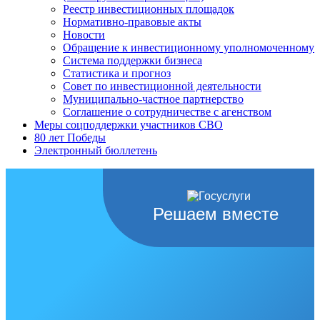
Реестр инвестиционных площадок
Нормативно-правовые акты
Новости
Обращение к инвестиционному уполномоченному
Система поддержки бизнеса
Статистика и прогноз
Совет по инвестиционной деятельности
Муниципально-частное партнерство
Соглашение о сотрудничестве с агенством
Меры соцподдержки участников СВО
80 лет Победы
Электронный бюллетень
Решаем вместе