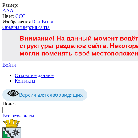
Размер:
A
A
A
Цвет:
C
C
C
Изображения
Вкл.
Выкл.
Обычная версия сайта
Войти
Открытые данные
Контакты
Версия для слабовидящих
Поиск
Все результаты