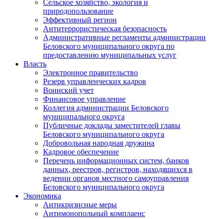
Сельское хозяйство, экология и
природопользование
Эффективный регион
Антитеррористическая безопасность
Административные регламенты администрации
Беловского муниципального округа по
предоставлению муниципальных услуг
Власть
Электронное правительство
Резерв управленческих кадров
Воинский учет
Финансовое управление
Коллегия администрации Беловского
муниципального округа
Публичные доклады заместителей главы
Беловского муниципального округа
Добровольная народная дружина
Кадровое обеспечение
Перечень информационных систем, банков
данных, реестров, регистров, находящихся в
ведении органов местного самоуправления
Беловского муниципального округа
Экономика
Антикризисные меры
Антимонопольный комплаенс