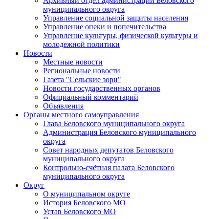
Архивный отдел администрации Беловского
муниципального округа
Управление социальной защиты населения
Управление опеки и попечительства
Управление культуры, физической культуры и
молодежной политики
Новости
Местные новости
Региональные новости
Газета "Сельские зори"
Новости государственных органов
Официальный комментарий
Объявления
Органы местного самоуправления
Глава Беловского муниципального округа
Администрация Беловского муниципального
округа
Совет народных депутатов Беловского
муниципального округа
Контрольно-счётная палата Беловского
муниципального округа
Округ
О муниципальном округе
История Беловского МО
Устав Беловского МО