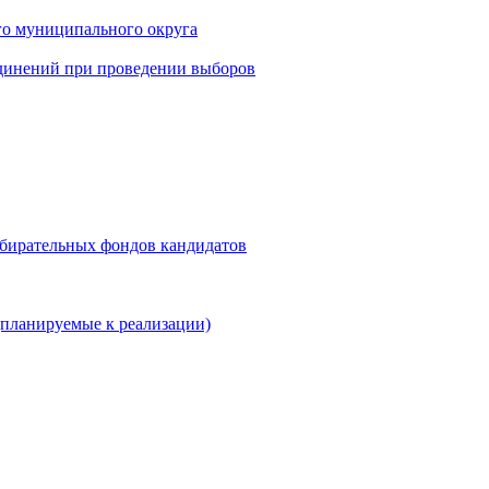
го муниципального округа
динений при проведении выборов
збирательных фондов кандидатов
планируемые к реализации)