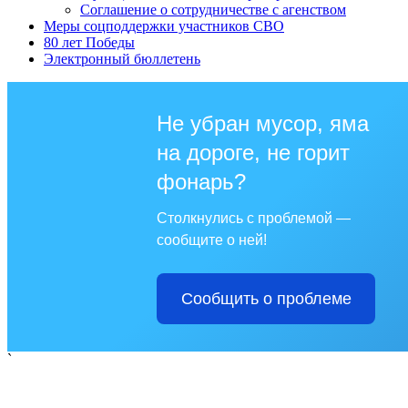
Соглашение о сотрудничестве с агенством
Меры соцподдержки участников СВО
80 лет Победы
Электронный бюллетень
Не убран мусор, яма
на дороге, не горит
фонарь?
Столкнулись с проблемой —
сообщите о ней!
Сообщить о проблеме
`