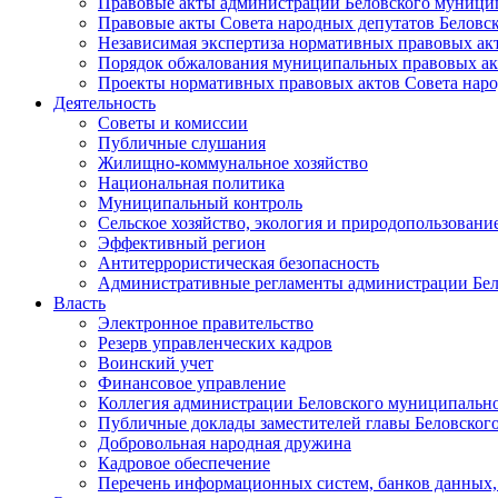
Правовые акты администрации Беловского муници
Правовые акты Совета народных депутатов Беловс
Независимая экспертиза нормативных правовых ак
Порядок обжалования муниципальных правовых ак
Проекты нормативных правовых актов Совета наро
Деятельность
Советы и комиссии
Публичные слушания
Жилищно-коммунальное хозяйство
Национальная политика
Муниципальный контроль
Сельское хозяйство, экология и природопользовани
Эффективный регион
Антитеррористическая безопасность
Административные регламенты администрации Бел
Власть
Электронное правительство
Резерв управленческих кадров
Воинский учет
Финансовое управление
Коллегия администрации Беловского муниципально
Публичные доклады заместителей главы Беловског
Добровольная народная дружина
Кадровое обеспечение
Перечень информационных систем, банков данных, 