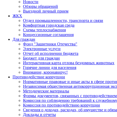
Новости
Обзоры обращений
Выездной личный прием
ЖКХ
Отдел промышленности, транспорта и связи
Комфортная городская среда
Схемы теплоснабжения
Концессионные соглашения
Для граждан
Фонд "Защитники Отечества"
Электронные услуги
Отчет об исполнении бюджета
Бюджет для граждан
Интерактивная карта отлова бездомных животных
Горячие линии для населения
Внимание, коронавирус!
Противодействие коррупции
Нормативные правовые и иные акты в сфере проти
Независимая общественная антикоррупционная экс
Методические материалы
Формы документов, связанных с противодействием
Комиссия по соблюдению требований к служебному
Комиссия по противодействию коррупции
Сведения о доходах, расходах, об имуществе и обяз
Доклады и отчеты