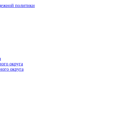
одежной политики
а
ного округа
ного округа