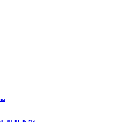
вом
в
ипального округа