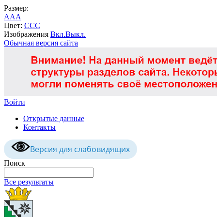
Размер:
A
A
A
Цвет:
C
C
C
Изображения
Вкл.
Выкл.
Обычная версия сайта
Войти
Открытые данные
Контакты
Версия для слабовидящих
Поиск
Все результаты