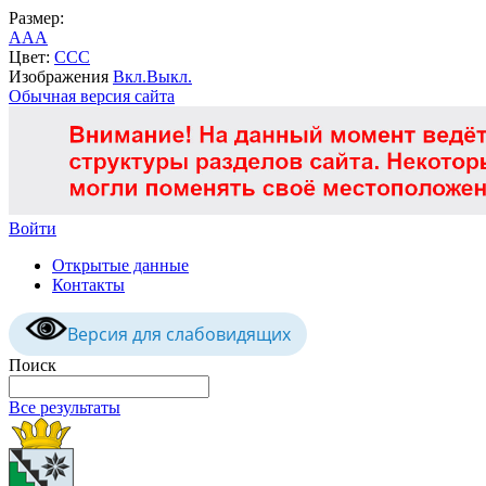
Размер:
A
A
A
Цвет:
C
C
C
Изображения
Вкл.
Выкл.
Обычная версия сайта
Войти
Открытые данные
Контакты
Версия для слабовидящих
Поиск
Все результаты