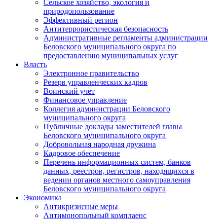
Сельское хозяйство, экология и
природопользование
Эффективный регион
Антитеррористическая безопасность
Административные регламенты администрации
Беловского муниципального округа по
предоставлению муниципальных услуг
Власть
Электронное правительство
Резерв управленческих кадров
Воинский учет
Финансовое управление
Коллегия администрации Беловского
муниципального округа
Публичные доклады заместителей главы
Беловского муниципального округа
Добровольная народная дружина
Кадровое обеспечение
Перечень информационных систем, банков
данных, реестров, регистров, находящихся в
ведении органов местного самоуправления
Беловского муниципального округа
Экономика
Антикризисные меры
Антимонопольный комплаенс