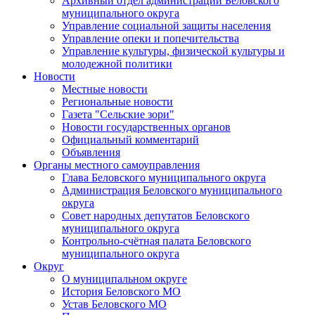
Архивный отдел администрации Беловского
муниципального округа
Управление социальной защиты населения
Управление опеки и попечительства
Управление культуры, физической культуры и
молодежной политики
Новости
Местные новости
Региональные новости
Газета "Сельские зори"
Новости государственных органов
Официальный комментарий
Объявления
Органы местного самоуправления
Глава Беловского муниципального округа
Администрация Беловского муниципального
округа
Совет народных депутатов Беловского
муниципального округа
Контрольно-счётная палата Беловского
муниципального округа
Округ
О муниципальном округе
История Беловского МО
Устав Беловского МО