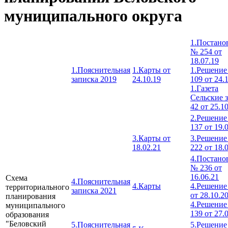
муниципального округа
1.Постано
№ 254 от
18.07.19
1.Пояснительная
1.Карты от
1.Решени
записка 2019
24.10.19
109 от 24.
1.Газета
Сельские 
42 от 25.1
2.Решени
137 от 19.
3.Карты от
3.Решени
18.02.21
222 от 18.
4.Постано
№ 236 от
16.06.21
Схема
4.Пояснительная
4.Карты
4.Решение
территориального
записка 2021
от 28.10.2
планирования
4.Решени
муниципального
139 от 27.
образования
"Беловский
5.Пояснительная
5.Решени