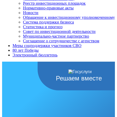
Реестр инвестиционных площадок
Нормативно-правовые акты
Новости
Обращение к инвестиционному уполномоченному
Система поддержки бизнеса
Статистика и прогноз
Совет по инвестиционной деятельности
Муниципально-частное партнерство
Соглашение о сотрудничестве с агенством
Меры соцподдержки участников СВО
80 лет Победы
Электронный бюллетень
Решаем вместе