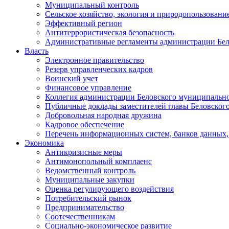
Муниципальный контроль
Сельское хозяйство, экология и природопользовани
Эффективный регион
Антитеррористическая безопасность
Административные регламенты администрации Бел
Власть
Электронное правительство
Резерв управленческих кадров
Воинский учет
Финансовое управление
Коллегия администрации Беловского муниципально
Публичные доклады заместителей главы Беловског
Добровольная народная дружина
Кадровое обеспечение
Перечень информационных систем, банков данных, 
Экономика
Антикризисные меры
Антимонопольный комплаенс
Ведомственный контроль
Муниципальные закупки
Оценка регулирующего воздействия
Потребительский рынок
Предпринимательство
Соотечественникам
Социально-экономическое развитие