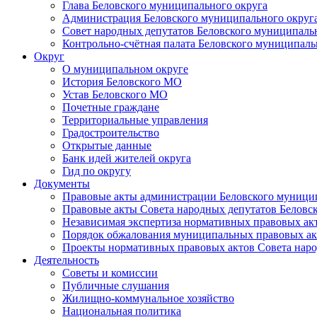
Глава Беловского муниципального округа
Администрация Беловского муниципального округ
Совет народных депутатов Беловского муниципаль
Контрольно-счётная палата Беловского муниципаль
Округ
О муниципальном округе
История Беловского МО
Устав Беловского МО
Почетные граждане
Территориальные управления
Градостроительство
Открытые данные
Банк идей жителей округа
Гид по округу
Документы
Правовые акты администрации Беловского муници
Правовые акты Совета народных депутатов Беловс
Независимая экспертиза нормативных правовых ак
Порядок обжалования муниципальных правовых ак
Проекты нормативных правовых актов Совета наро
Деятельность
Советы и комиссии
Публичные слушания
Жилищно-коммунальное хозяйство
Национальная политика