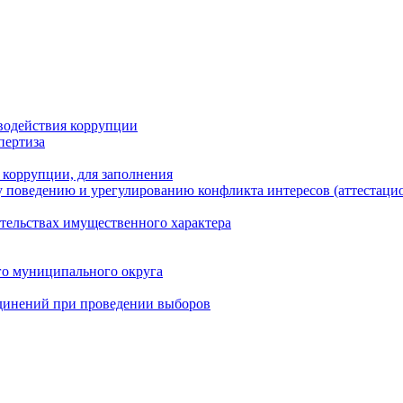
водействия коррупции
пертиза
 коррупции, для заполнения
 поведению и урегулированию конфликта интересов (аттестаци
ательствах имущественного характера
го муниципального округа
динений при проведении выборов