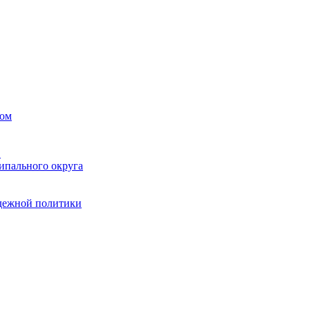
вом
в
ипального округа
одежной политики