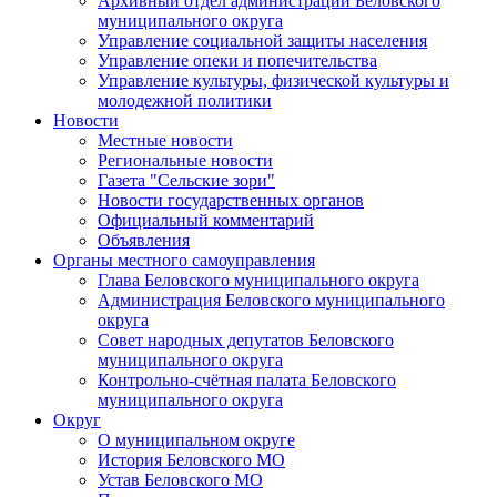
Архивный отдел администрации Беловского
муниципального округа
Управление социальной защиты населения
Управление опеки и попечительства
Управление культуры, физической культуры и
молодежной политики
Новости
Местные новости
Региональные новости
Газета "Сельские зори"
Новости государственных органов
Официальный комментарий
Объявления
Органы местного самоуправления
Глава Беловского муниципального округа
Администрация Беловского муниципального
округа
Совет народных депутатов Беловского
муниципального округа
Контрольно-счётная палата Беловского
муниципального округа
Округ
О муниципальном округе
История Беловского МО
Устав Беловского МО