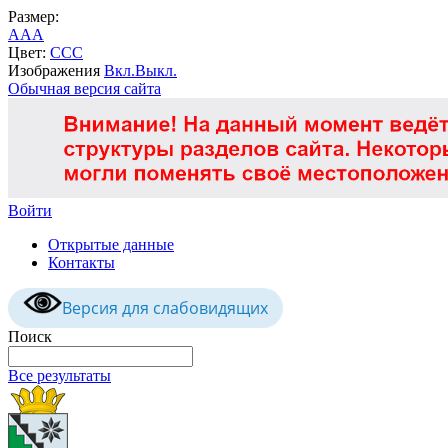
Размер:
A
A
A
Цвет:
C
C
C
Изображения
Вкл.
Выкл.
Обычная версия сайта
Войти
Открытые данные
Контакты
Версия для слабовидящих
Поиск
Все результаты