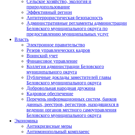
Сельское хозяйство, экология и
природопользование
Эффективный регион
Антитеррористическая безопасность
Административные регламенты администрации
Беловского муниципального округа по
предоставлению муниципальных услуг
Власть
Электронное правительство
Резерв управленческих кадров
Воинский учет
Финансовое управление
Коллегия администрации Беловского
муниципального округа
Публичные доклады заместителей главы
Беловского муниципального округа
Добровольная народная дружина
Кадровое обеспечение
Перечень информационных систем, банков
данных, реестров, регистров, находящихся в
ведении органов местного самоуправления
Беловского муниципального округа
Экономика
Антикризисные меры
Антимонопольный комплаенс