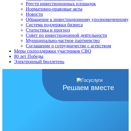
Реестр инвестиционных площадок
Нормативно-правовые акты
Новости
Обращение к инвестиционному уполномоченному
Система поддержки бизнеса
Статистика и прогноз
Совет по инвестиционной деятельности
Муниципально-частное партнерство
Соглашение о сотрудничестве с агенством
Меры соцподдержки участников СВО
80 лет Победы
Электронный бюллетень
Решаем вместе