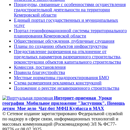
Процедуры, связанные с особенностями осуществления
градостроительной деятельности на территории
Кемеровской области
Единый портал государственных и муниципальных
услуг
Портал геоинформационной системы территориального
планирования Кемеровской области
Общественные обсуждения, публичные слушания
Планы по созданию объектов инфраструктуры
Предоставление разрешения на отклонение от
предельных параметров разрешенного строительства,
реконструкции объектов капитального строительства
Комиссия, постановления
Правила благоустройства
Местные нормативы градпроектирования БМО
Схема размещения рекламных конструкций
Положение о реестре незавершенного строительства
Интернет-приемная
Уроки
географии
Мобильное приложение "Заступник". Помощь
детям
Мое дело
Чат-бот МФЦ Кузбасса в MAX
© Сетевое издание зарегистрировано Федеральной службой
по надзору в сфере связи, информационных технологий и
массовых коммуникаций (Роскомнадзором) ЭЛ № ФС77-
89776 от 08.07.2025