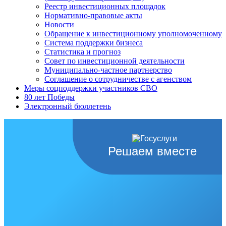
Реестр инвестиционных площадок
Нормативно-правовые акты
Новости
Обращение к инвестиционному уполномоченному
Система поддержки бизнеса
Статистика и прогноз
Совет по инвестиционной деятельности
Муниципально-частное партнерство
Соглашение о сотрудничестве с агенством
Меры соцподдержки участников СВО
80 лет Победы
Электронный бюллетень
Решаем вместе