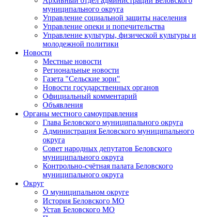
Архивный отдел администрации Беловского
муниципального округа
Управление социальной защиты населения
Управление опеки и попечительства
Управление культуры, физической культуры и
молодежной политики
Новости
Местные новости
Региональные новости
Газета "Сельские зори"
Новости государственных органов
Официальный комментарий
Объявления
Органы местного самоуправления
Глава Беловского муниципального округа
Администрация Беловского муниципального
округа
Совет народных депутатов Беловского
муниципального округа
Контрольно-счётная палата Беловского
муниципального округа
Округ
О муниципальном округе
История Беловского МО
Устав Беловского МО