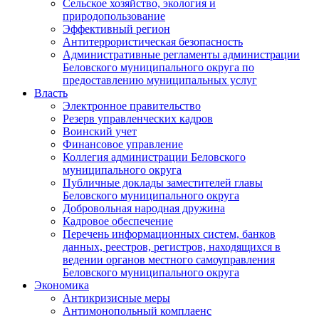
Сельское хозяйство, экология и
природопользование
Эффективный регион
Антитеррористическая безопасность
Административные регламенты администрации
Беловского муниципального округа по
предоставлению муниципальных услуг
Власть
Электронное правительство
Резерв управленческих кадров
Воинский учет
Финансовое управление
Коллегия администрации Беловского
муниципального округа
Публичные доклады заместителей главы
Беловского муниципального округа
Добровольная народная дружина
Кадровое обеспечение
Перечень информационных систем, банков
данных, реестров, регистров, находящихся в
ведении органов местного самоуправления
Беловского муниципального округа
Экономика
Антикризисные меры
Антимонопольный комплаенс