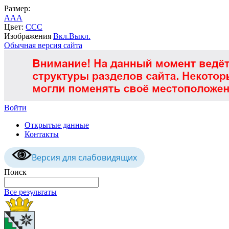
Размер:
A
A
A
Цвет:
C
C
C
Изображения
Вкл.
Выкл.
Обычная версия сайта
Войти
Открытые данные
Контакты
Версия для слабовидящих
Поиск
Все результаты