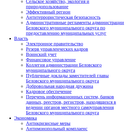
Сельское хозяйство, экология и
природопользование
Эффективный регион
Антитеррористическая безопасность
Административные регламенты администрации
Беловского муниципального округа по
предоставлению муниципальных услуг
Власть
Электронное правительство
Резерв управленческих кадров
Воинский учет
Финансовое управление
Коллегия администрации Беловского
муниципального округа
Публичные доклады заместителей главы
Беловского муниципального округа
Добровольная народная дружина
Кадровое обеспечение
Перечень информационных систем, банков
данных, реестров, регистров, находящихся в
ведении органов местного самоуправления
Беловского муниципального округа
Экономика
Антикризисные меры
Антимонопольный комплаенс