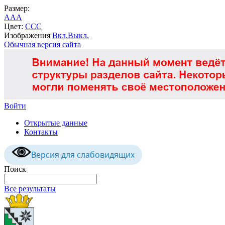
Размер:
A
A
A
Цвет:
C
C
C
Изображения
Вкл.
Выкл.
Обычная версия сайта
Войти
Открытые данные
Контакты
Версия для слабовидящих
Поиск
Все результаты