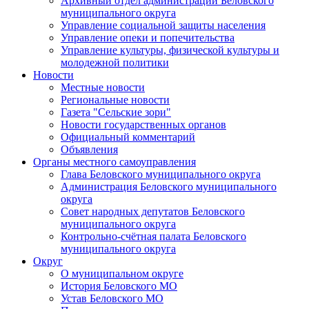
Архивный отдел администрации Беловского
муниципального округа
Управление социальной защиты населения
Управление опеки и попечительства
Управление культуры, физической культуры и
молодежной политики
Новости
Местные новости
Региональные новости
Газета "Сельские зори"
Новости государственных органов
Официальный комментарий
Объявления
Органы местного самоуправления
Глава Беловского муниципального округа
Администрация Беловского муниципального
округа
Совет народных депутатов Беловского
муниципального округа
Контрольно-счётная палата Беловского
муниципального округа
Округ
О муниципальном округе
История Беловского МО
Устав Беловского МО