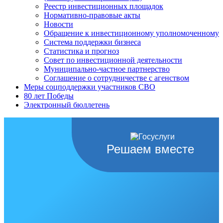
Реестр инвестиционных площадок
Нормативно-правовые акты
Новости
Обращение к инвестиционному уполномоченному
Система поддержки бизнеса
Статистика и прогноз
Совет по инвестиционной деятельности
Муниципально-частное партнерство
Соглашение о сотрудничестве с агенством
Меры соцподдержки участников СВО
80 лет Победы
Электронный бюллетень
Решаем вместе