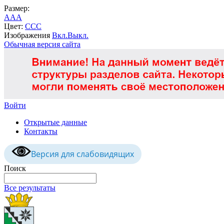
Размер:
A
A
A
Цвет:
C
C
C
Изображения
Вкл.
Выкл.
Обычная версия сайта
Войти
Открытые данные
Контакты
Версия для слабовидящих
Поиск
Все результаты