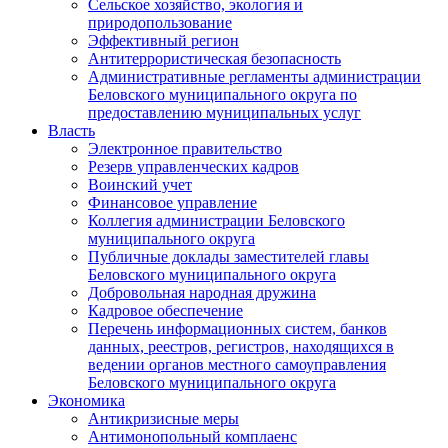
Сельское хозяйство, экология и
природопользование
Эффективный регион
Антитеррористическая безопасность
Административные регламенты администрации
Беловского муниципального округа по
предоставлению муниципальных услуг
Власть
Электронное правительство
Резерв управленческих кадров
Воинский учет
Финансовое управление
Коллегия администрации Беловского
муниципального округа
Публичные доклады заместителей главы
Беловского муниципального округа
Добровольная народная дружина
Кадровое обеспечение
Перечень информационных систем, банков
данных, реестров, регистров, находящихся в
ведении органов местного самоуправления
Беловского муниципального округа
Экономика
Антикризисные меры
Антимонопольный комплаенс