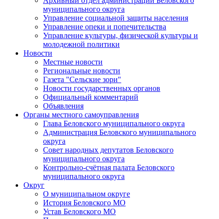
Архивный отдел администрации Беловского
муниципального округа
Управление социальной защиты населения
Управление опеки и попечительства
Управление культуры, физической культуры и
молодежной политики
Новости
Местные новости
Региональные новости
Газета "Сельские зори"
Новости государственных органов
Официальный комментарий
Объявления
Органы местного самоуправления
Глава Беловского муниципального округа
Администрация Беловского муниципального
округа
Совет народных депутатов Беловского
муниципального округа
Контрольно-счётная палата Беловского
муниципального округа
Округ
О муниципальном округе
История Беловского МО
Устав Беловского МО