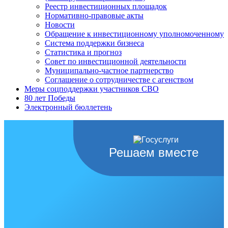
Реестр инвестиционных площадок
Нормативно-правовые акты
Новости
Обращение к инвестиционному уполномоченному
Система поддержки бизнеса
Статистика и прогноз
Совет по инвестиционной деятельности
Муниципально-частное партнерство
Соглашение о сотрудничестве с агенством
Меры соцподдержки участников СВО
80 лет Победы
Электронный бюллетень
Решаем вместе