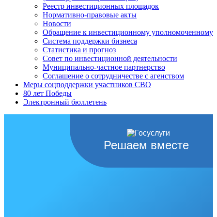
Реестр инвестиционных площадок
Нормативно-правовые акты
Новости
Обращение к инвестиционному уполномоченному
Система поддержки бизнеса
Статистика и прогноз
Совет по инвестиционной деятельности
Муниципально-частное партнерство
Соглашение о сотрудничестве с агенством
Меры соцподдержки участников СВО
80 лет Победы
Электронный бюллетень
Решаем вместе