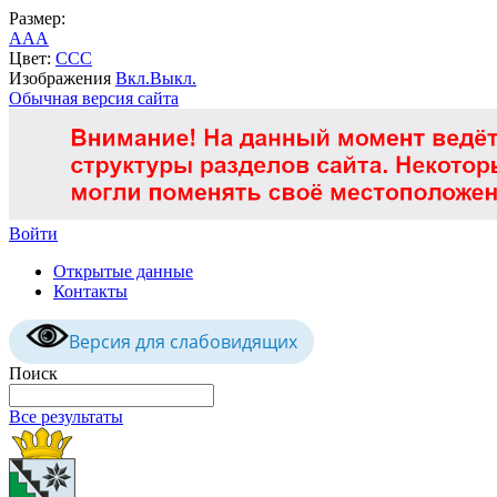
Размер:
A
A
A
Цвет:
C
C
C
Изображения
Вкл.
Выкл.
Обычная версия сайта
Войти
Открытые данные
Контакты
Версия для слабовидящих
Поиск
Все результаты