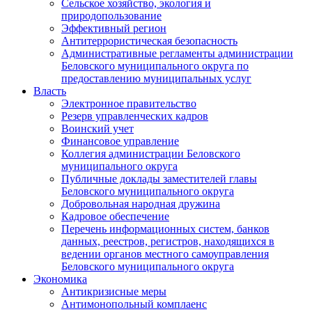
Сельское хозяйство, экология и
природопользование
Эффективный регион
Антитеррористическая безопасность
Административные регламенты администрации
Беловского муниципального округа по
предоставлению муниципальных услуг
Власть
Электронное правительство
Резерв управленческих кадров
Воинский учет
Финансовое управление
Коллегия администрации Беловского
муниципального округа
Публичные доклады заместителей главы
Беловского муниципального округа
Добровольная народная дружина
Кадровое обеспечение
Перечень информационных систем, банков
данных, реестров, регистров, находящихся в
ведении органов местного самоуправления
Беловского муниципального округа
Экономика
Антикризисные меры
Антимонопольный комплаенс