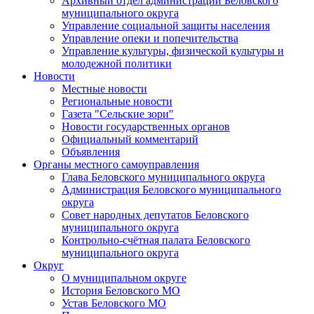
Архивный отдел администрации Беловского
муниципального округа
Управление социальной защиты населения
Управление опеки и попечительства
Управление культуры, физической культуры и
молодежной политики
Новости
Местные новости
Региональные новости
Газета "Сельские зори"
Новости государственных органов
Официальный комментарий
Объявления
Органы местного самоуправления
Глава Беловского муниципального округа
Администрация Беловского муниципального
округа
Совет народных депутатов Беловского
муниципального округа
Контрольно-счётная палата Беловского
муниципального округа
Округ
О муниципальном округе
История Беловского МО
Устав Беловского МО