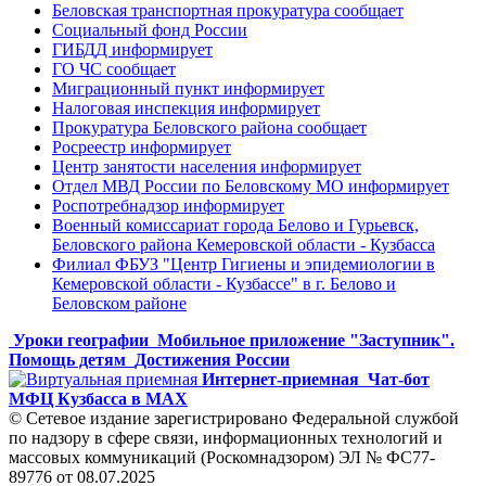
Беловская транспортная прокуратура сообщает
Социальный фонд России
ГИБДД информирует
ГО ЧС сообщает
Миграционный пункт информирует
Налоговая инспекция информирует
Прокуратура Беловского района сообщает
Росреестр информирует
Центр занятости населения информирует
Отдел МВД России по Беловскому МО информирует
Роспотребнадзор информирует
Военный комиссариат города Белово и Гурьевск,
Беловского района Кемеровской области - Кузбасса
Филиал ФБУЗ "Центр Гигиены и эпидемиологии в
Кемеровской области - Кузбассе" в г. Белово и
Беловском районе
Уроки географии
Мобильное приложение "Заступник".
Помощь детям
Достижения России
Интернет-приемная
Чат-бот
МФЦ Кузбасса в MAX
© Сетевое издание зарегистрировано Федеральной службой
по надзору в сфере связи, информационных технологий и
массовых коммуникаций (Роскомнадзором) ЭЛ № ФС77-
89776 от 08.07.2025