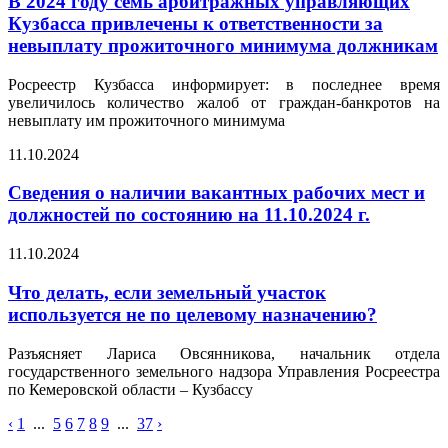
В 2024 году семь арбитражных управляющих
Кузбасса привлечены к ответственности за
невыплату прожиточного минимума должникам
Росреестр Кузбасса информирует: в последнее время
увеличилось количество жалоб от граждан-банкротов на
невыплату им прожиточного минимума
11.10.2024
Сведения о наличии вакантных рабочих мест и
должностей по состоянию на 11.10.2024 г.
11.10.2024
Что делать, если земельный участок
используется не по целевому назначению?
Разъясняет Лариса Овсянникова, начальник отдела
государственного земельного надзора Управления Росреестра
по Кемеровской области – Кузбассу
‹
1
...
5
6
7
8
9
...
37
›