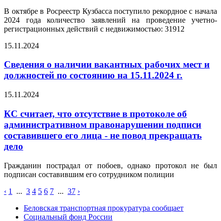
В октябре в Росреестр Кузбасса поступило рекордное с начала
2024 года количество заявлений на проведение учетно-
регистрационных действий с недвижимостью: 31912
15.11.2024
Сведения о наличии вакантных рабочих мест и
должностей по состоянию на 15.11.2024 г.
15.11.2024
КС считает, что отсутствие в протоколе об
административном правонарушении подписи
составившего его лица - не повод прекращать
дело
Гражданин пострадал от побоев, однако протокол не был
подписан составившим его сотрудником полиции
‹
1
...
3
4
5
6
7
...
37
›
Беловская транспортная прокуратура сообщает
Социальный фонд России