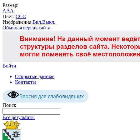
Размер:
A
A
A
Цвет:
C
C
C
Изображения
Вкл.
Выкл.
Обычная версия сайта
Войти
Открытые данные
Контакты
Версия для слабовидящих
Поиск
Все результаты