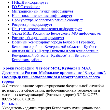
ГИБДД информирует
ГО ЧС сообщает
Миграционный пункт информирует
Налоговая инспекция информирует
Прокуратура Беловского района сообщает
Росреестр информирует
Центр занятости населения информирует
Отдел МВД России по Беловскому МО информирует
Роспотребнадзор информирует
Военный комиссариат города Белово и Гурьевск,
Беловского района Кемеровской области - Кузбасса
Филиал ФБУЗ "Центр Гигиены и эпидемиологии в
Кемеровской области - Кузбассе" в г. Белово и
Беловском районе
Уроки географии
Чат-бот МФЦ Кузбасса в MAX
Достижения России
Мобильное приложение "Заступник".
Помощь детям
Голосование за благоустройство своего
города
© Сетевое издание зарегистрировано Федеральной службой
по надзору в сфере связи, информационных технологий и
массовых коммуникаций (Роскомнадзором) ЭЛ № ФС77-
89776 от 08.07.2025
Контакты
Учредитель - администрация Беловского муниципального