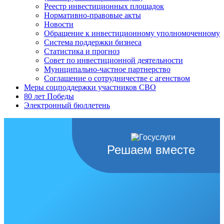
Реестр инвестиционных площадок
Нормативно-правовые акты
Новости
Обращение к инвестиционному уполномоченному
Система поддержки бизнеса
Статистика и прогноз
Совет по инвестиционной деятельности
Муниципально-частное партнерство
Соглашение о сотрудничестве с агенством
Меры соцподдержки участников СВО
80 лет Победы
Электронный бюллетень
Решаем вместе