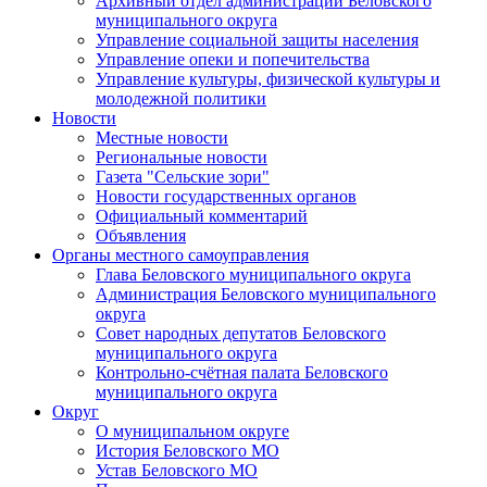
Архивный отдел администрации Беловского
муниципального округа
Управление социальной защиты населения
Управление опеки и попечительства
Управление культуры, физической культуры и
молодежной политики
Новости
Местные новости
Региональные новости
Газета "Сельские зори"
Новости государственных органов
Официальный комментарий
Объявления
Органы местного самоуправления
Глава Беловского муниципального округа
Администрация Беловского муниципального
округа
Совет народных депутатов Беловского
муниципального округа
Контрольно-счётная палата Беловского
муниципального округа
Округ
О муниципальном округе
История Беловского МО
Устав Беловского МО