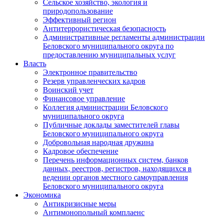
Сельское хозяйство, экология и
природопользование
Эффективный регион
Антитеррористическая безопасность
Административные регламенты администрации
Беловского муниципального округа по
предоставлению муниципальных услуг
Власть
Электронное правительство
Резерв управленческих кадров
Воинский учет
Финансовое управление
Коллегия администрации Беловского
муниципального округа
Публичные доклады заместителей главы
Беловского муниципального округа
Добровольная народная дружина
Кадровое обеспечение
Перечень информационных систем, банков
данных, реестров, регистров, находящихся в
ведении органов местного самоуправления
Беловского муниципального округа
Экономика
Антикризисные меры
Антимонопольный комплаенс