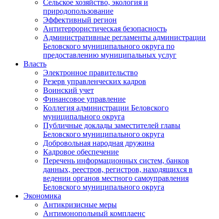
Сельское хозяйство, экология и
природопользование
Эффективный регион
Антитеррористическая безопасность
Административные регламенты администрации
Беловского муниципального округа по
предоставлению муниципальных услуг
Власть
Электронное правительство
Резерв управленческих кадров
Воинский учет
Финансовое управление
Коллегия администрации Беловского
муниципального округа
Публичные доклады заместителей главы
Беловского муниципального округа
Добровольная народная дружина
Кадровое обеспечение
Перечень информационных систем, банков
данных, реестров, регистров, находящихся в
ведении органов местного самоуправления
Беловского муниципального округа
Экономика
Антикризисные меры
Антимонопольный комплаенс