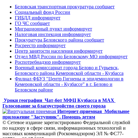
Беловская транспортная прокуратура сообщает
Социальный фонд России
ГИБДД информирует
ГО ЧС сообщает
Миграционный пункт информирует
Налоговая инспекция информирует
Прокуратура Беловского района сообщает
Росреестр информирует
Центр занятости населения информирует
Отдел МВД России по Беловскому МО информирует
Роспотребнадзор информирует
Военный комиссариат города Белово и Гурьевск,
Беловского района Кемеровской области - Кузбасса
Филиал ФБУЗ "Центр Гигиены и эпидемиологии в
Кемеровской области - Кузбассе" в г. Белово и
Беловском районе
Уроки географии
Чат-бот МФЦ Кузбасса в MAX
Голосование за благоустройство своего города
Интернет-приемная
Мобильное
приложение "Заступник". Помощь детям
© Сетевое издание зарегистрировано Федеральной службой
по надзору в сфере связи, информационных технологий и
массовых коммуникаций (Роскомнадзором) ЭЛ № ФС77-