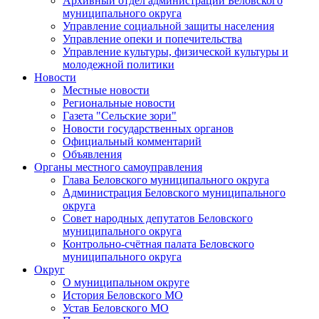
Архивный отдел администрации Беловского
муниципального округа
Управление социальной защиты населения
Управление опеки и попечительства
Управление культуры, физической культуры и
молодежной политики
Новости
Местные новости
Региональные новости
Газета "Сельские зори"
Новости государственных органов
Официальный комментарий
Объявления
Органы местного самоуправления
Глава Беловского муниципального округа
Администрация Беловского муниципального
округа
Совет народных депутатов Беловского
муниципального округа
Контрольно-счётная палата Беловского
муниципального округа
Округ
О муниципальном округе
История Беловского МО
Устав Беловского МО