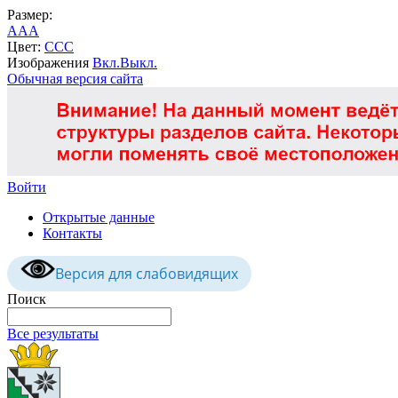
Размер:
A
A
A
Цвет:
C
C
C
Изображения
Вкл.
Выкл.
Обычная версия сайта
Войти
Открытые данные
Контакты
Версия для слабовидящих
Поиск
Все результаты