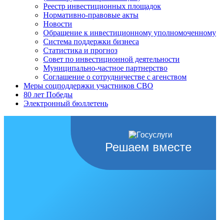
Реестр инвестиционных площадок
Нормативно-правовые акты
Новости
Обращение к инвестиционному уполномоченному
Система поддержки бизнеса
Статистика и прогноз
Совет по инвестиционной деятельности
Муниципально-частное партнерство
Соглашение о сотрудничестве с агенством
Меры соцподдержки участников СВО
80 лет Победы
Электронный бюллетень
Решаем вместе