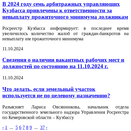
В 2024 году семь арбитражных управляющих
Кузбасса привлечены к ответственности за
невыплату прожиточного минимума должникам
Росреестр Кузбасса информирует: в последнее время
увеличилось количество жалоб от граждан-банкротов на
невыплату им прожиточного минимума
11.10.2024
Сведения о наличии вакантных рабочих мест и
должностей по состоянию на 11.10.2024 г.
11.10.2024
Что делать, если земельный участок
используется не по целевому назначению?
Разъясняет Лариса Овсянникова, начальник отдела
государственного земельного надзора Управления Росреестра
по Кемеровской области – Кузбассу
‹
1
...
5
6
7
8
9
...
37
›