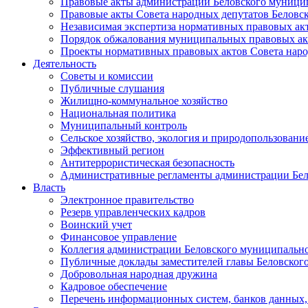
Правовые акты администрации Беловского муници
Правовые акты Совета народных депутатов Беловс
Независимая экспертиза нормативных правовых ак
Порядок обжалования муниципальных правовых ак
Проекты нормативных правовых актов Совета наро
Деятельность
Советы и комиссии
Публичные слушания
Жилищно-коммунальное хозяйство
Национальная политика
Муниципальный контроль
Сельское хозяйство, экология и природопользовани
Эффективный регион
Антитеррористическая безопасность
Административные регламенты администрации Бел
Власть
Электронное правительство
Резерв управленческих кадров
Воинский учет
Финансовое управление
Коллегия администрации Беловского муниципально
Публичные доклады заместителей главы Беловског
Добровольная народная дружина
Кадровое обеспечение
Перечень информационных систем, банков данных, 