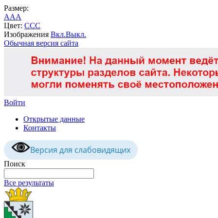
Размер:
A
A
A
Цвет:
C
C
C
Изображения
Вкл.
Выкл.
Обычная версия сайта
Войти
Открытые данные
Контакты
Версия для слабовидящих
Поиск
Все результаты