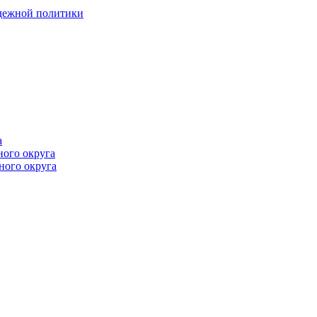
одежной политики
а
ного округа
ного округа