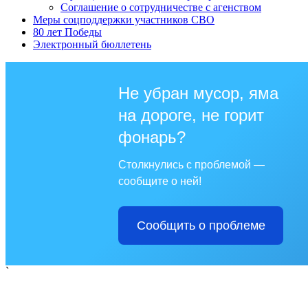
Соглашение о сотрудничестве с агенством
Меры соцподдержки участников СВО
80 лет Победы
Электронный бюллетень
Не убран мусор, яма
на дороге, не горит
фонарь?
Столкнулись с проблемой —
сообщите о ней!
Сообщить о проблеме
`