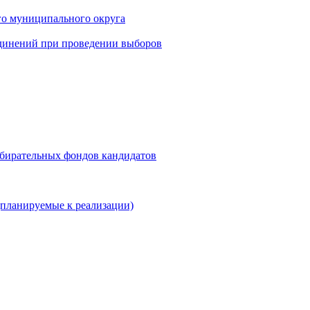
го муниципального округа
динений при проведении выборов
збирательных фондов кандидатов
планируемые к реализации)