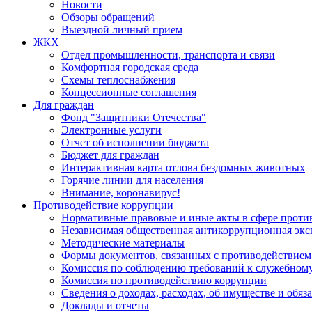
Новости
Обзоры обращений
Выездной личный прием
ЖКХ
Отдел промышленности, транспорта и связи
Комфортная городская среда
Схемы теплоснабжения
Концессионные соглашения
Для граждан
Фонд "Защитники Отечества"
Электронные услуги
Отчет об исполнении бюджета
Бюджет для граждан
Интерактивная карта отлова бездомных животных
Горячие линии для населения
Внимание, коронавирус!
Противодействие коррупции
Нормативные правовые и иные акты в сфере проти
Независимая общественная антикоррупционная экс
Методические материалы
Формы документов, связанных с противодействием
Комиссия по соблюдению требований к служебному
Комиссия по противодействию коррупции
Сведения о доходах, расходах, об имуществе и обяз
Доклады и отчеты