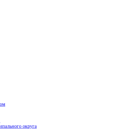
вом
в
ипального округа