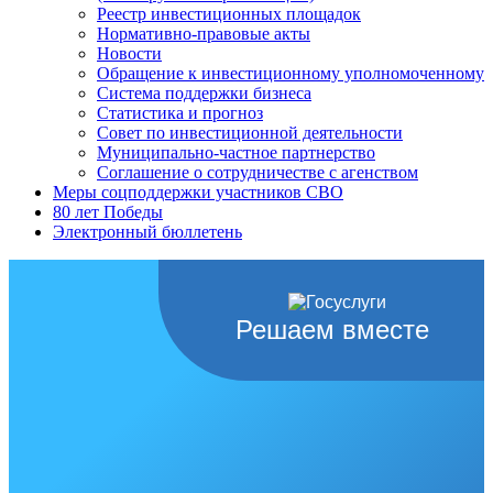
Реестр инвестиционных площадок
Нормативно-правовые акты
Новости
Обращение к инвестиционному уполномоченному
Система поддержки бизнеса
Статистика и прогноз
Совет по инвестиционной деятельности
Муниципально-частное партнерство
Соглашение о сотрудничестве с агенством
Меры соцподдержки участников СВО
80 лет Победы
Электронный бюллетень
Решаем вместе