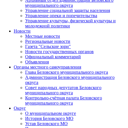
Архивный отдел администрации Беловского
муниципального округа
Управление социальной защиты населения
Управление опеки и попечительства
Управление культуры, физической культуры и
молодежной политики
Новости
Местные новости
Региональные новости
Газета "Сельские зори"
Новости государственных органов
Официальный комментарий
Объявления
Органы местного самоуправления
Глава Беловского муниципального округа
Администрация Беловского муниципального
округа
Совет народных депутатов Беловского
муниципального округа
Контрольно-счётная палата Беловского
муниципального округа
Округ
О муниципальном округе
История Беловского МО
Устав Беловского МО