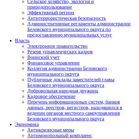
Сельское хозяйство, экология и
природопользование
Эффективный регион
Антитеррористическая безопасность
Административные регламенты администрации
Беловского муниципального округа по
предоставлению муниципальных услуг
Власть
Электронное правительство
Резерв управленческих кадров
Воинский учет
Финансовое управление
Коллегия администрации Беловского
муниципального округа
Публичные доклады заместителей главы
Беловского муниципального округа
Добровольная народная дружина
Кадровое обеспечение
Перечень информационных систем, банков
данных, реестров, регистров, находящихся в
ведении органов местного самоуправления
Беловского муниципального округа
Экономика
Антикризисные меры
Антимонопольный комплаенс