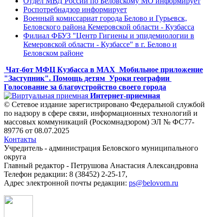
Отдел МВД России по Беловскому МО информирует
Роспотребнадзор информирует
Военный комиссариат города Белово и Гурьевск,
Беловского района Кемеровской области - Кузбасса
Филиал ФБУЗ "Центр Гигиены и эпидемиологии в
Кемеровской области - Кузбассе" в г. Белово и
Беловском районе
Чат-бот МФЦ Кузбасса в MAX
Мобильное приложение
"Заступник". Помощь детям
Уроки географии
Голосование за благоустройство своего города
Интернет-приемная
© Сетевое издание зарегистрировано Федеральной службой
по надзору в сфере связи, информационных технологий и
массовых коммуникаций (Роскомнадзором) ЭЛ № ФС77-
89776 от 08.07.2025
Контакты
Учредитель - администрация Беловского муниципального
округа
Главный редактор - Петрушова Анастасия Александровна
Телефон редакции: 8 (38452) 2-25-17,
Адрес электронной почты редакции:
ps@belovorn.ru