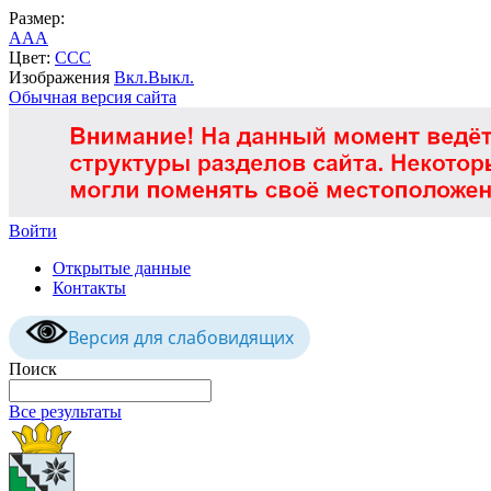
Размер:
A
A
A
Цвет:
C
C
C
Изображения
Вкл.
Выкл.
Обычная версия сайта
Войти
Открытые данные
Контакты
Версия для слабовидящих
Поиск
Все результаты