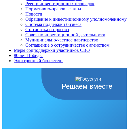
Реестр инвестиционных площадок
Нормативно-правовые акты
Новости
Обращение к инвестиционному уполномоченному
Система поддержки бизнеса
Статистика и прогноз
Совет по инвестиционной деятельности
Муниципально-частное партнерство
Соглашение о сотрудничестве с агенством
Меры соцподдержки участников СВО
80 лет Победы
Электронный бюллетень
Решаем вместе