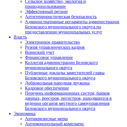
Сельское хозяйство, экология и
природопользование
Эффективный регион
Антитеррористическая безопасность
Административные регламенты администрации
Беловского муниципального округа по
предоставлению муниципальных услуг
Власть
Электронное правительство
Резерв управленческих кадров
Воинский учет
Финансовое управление
Коллегия администрации Беловского
муниципального округа
Публичные доклады заместителей главы
Беловского муниципального округа
Добровольная народная дружина
Кадровое обеспечение
Перечень информационных систем, банков
данных, реестров, регистров, находящихся в
ведении органов местного самоуправления
Беловского муниципального округа
Экономика
Антикризисные меры
Антимонопольный комплаенс