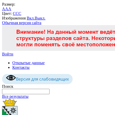
Размер:
A
A
A
Цвет:
C
C
C
Изображения
Вкл.
Выкл.
Обычная версия сайта
Войти
Открытые данные
Контакты
Версия для слабовидящих
Поиск
Все результаты