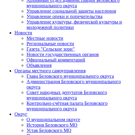
Архивный отдел администрации Беловского
муниципального округа
Управление социальной защиты населения
Управление опеки и попечительства
Управление культуры, физической культуры и
молодежной политики
Новости
Местные новости
Региональные новости
Газета "Сельские зори"
Новости государственных органов
Официальный комментарий
Объявления
Органы местного самоуправления
Глава Беловского муниципального округа
Администрация Беловского муниципального
округа
Совет народных депутатов Беловского
муниципального округа
Контрольно-счётная палата Беловского
муниципального округа
Округ
О муниципальном округе
История Беловского МО
Устав Беловского МО