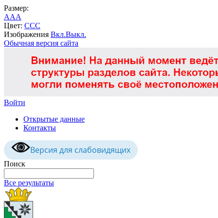
Размер:
A
A
A
Цвет:
C
C
C
Изображения
Вкл.
Выкл.
Обычная версия сайта
Войти
Открытые данные
Контакты
Версия для слабовидящих
Поиск
Все результаты