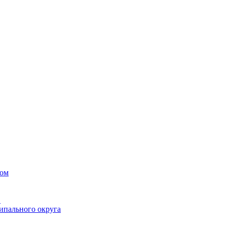
вом
в
ипального округа