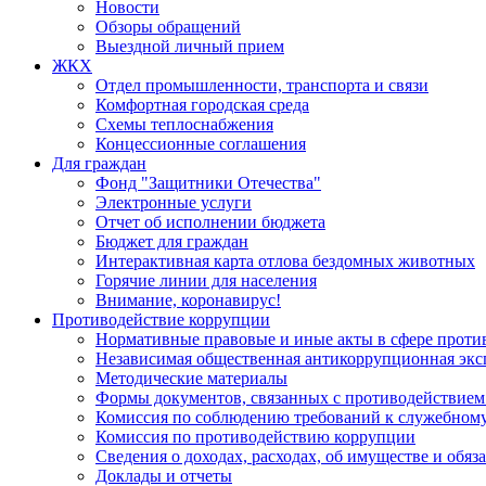
Новости
Обзоры обращений
Выездной личный прием
ЖКХ
Отдел промышленности, транспорта и связи
Комфортная городская среда
Схемы теплоснабжения
Концессионные соглашения
Для граждан
Фонд "Защитники Отечества"
Электронные услуги
Отчет об исполнении бюджета
Бюджет для граждан
Интерактивная карта отлова бездомных животных
Горячие линии для населения
Внимание, коронавирус!
Противодействие коррупции
Нормативные правовые и иные акты в сфере проти
Независимая общественная антикоррупционная экс
Методические материалы
Формы документов, связанных с противодействием
Комиссия по соблюдению требований к служебному
Комиссия по противодействию коррупции
Сведения о доходах, расходах, об имуществе и обяз
Доклады и отчеты