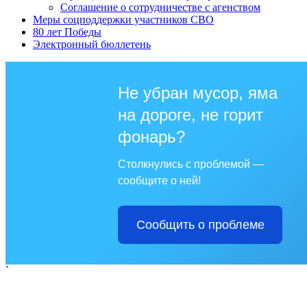
Соглашение о сотрудничестве с агенством
Меры соцподдержки участников СВО
80 лет Победы
Электронный бюллетень
Не убран мусор, яма
на дороге, не горит
фонарь?
Столкнулись с проблемой —
сообщите о ней!
Сообщить о проблеме
`