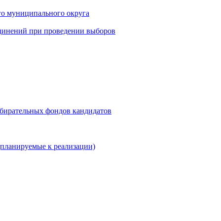
го муниципального округа
динений при проведении выборов
збирательных фондов кандидатов
планируемые к реализации)