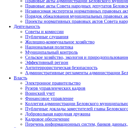
Правовые акты администрации Беловского муници
Правовые акты Совета народных депутатов Беловс
Независимая экспертиза нормативных правовых ак
Порядок обжалования муниципальных правовых ак
Проекты нормативных правовых актов Совета наро
Деятельность
Советы и комиссии
Публичные слушания
Жилищно-коммунальное хозяйство
Национальная политика
Муниципальный контроль
Сельское хозяйство, экология и природопользовани
Эффективный регион
Антитеррористическая безопасность
Административные регламенты администрации Бел
Власть
Электронное правительство
Резерв управленческих кадров
Воинский учет
Финансовое управление
Коллегия администрации Беловского муниципально
Публичные доклады заместителей главы Беловског
Добровольная народная дружина
Кадровое обеспечение
Перечень информационных систем, банков данных, 