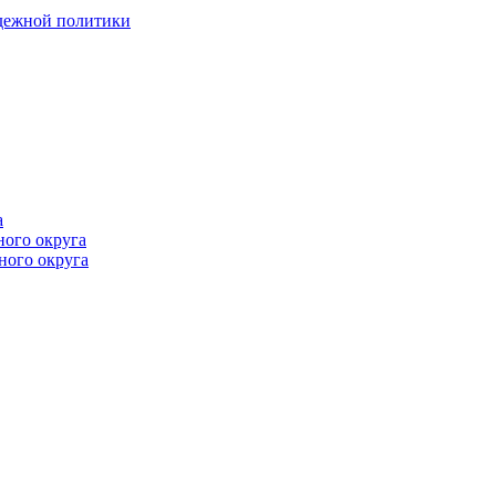
одежной политики
а
ного округа
ного округа