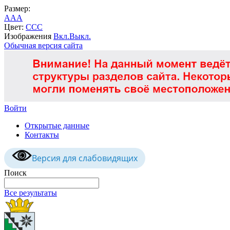
Размер:
A
A
A
Цвет:
C
C
C
Изображения
Вкл.
Выкл.
Обычная версия сайта
Войти
Открытые данные
Контакты
Версия для слабовидящих
Поиск
Все результаты