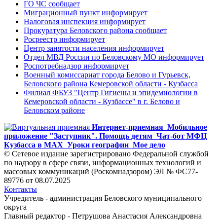
ГО ЧС сообщает
Миграционный пункт информирует
Налоговая инспекция информирует
Прокуратура Беловского района сообщает
Росреестр информирует
Центр занятости населения информирует
Отдел МВД России по Беловскому МО информирует
Роспотребнадзор информирует
Военный комиссариат города Белово и Гурьевск,
Беловского района Кемеровской области - Кузбасса
Филиал ФБУЗ "Центр Гигиены и эпидемиологии в
Кемеровской области - Кузбассе" в г. Белово и
Беловском районе
Интернет-приемная
Мобильное
приложение "Заступник". Помощь детям
Чат-бот МФЦ
Кузбасса в MAX
Уроки географии
Мое дело
© Сетевое издание зарегистрировано Федеральной службой
по надзору в сфере связи, информационных технологий и
массовых коммуникаций (Роскомнадзором) ЭЛ № ФС77-
89776 от 08.07.2025
Контакты
Учредитель - администрация Беловского муниципального
округа
Главный редактор - Петрушова Анастасия Александровна