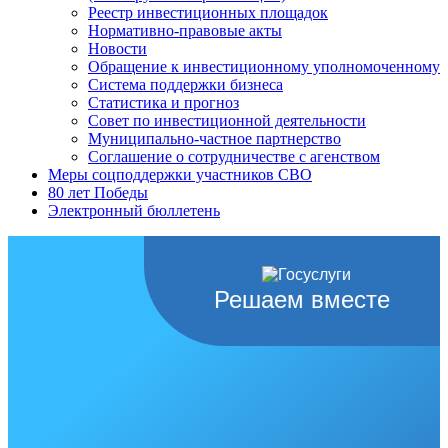
Реестр инвестиционных площадок
Нормативно-правовые акты
Новости
Обращение к инвестиционному уполномоченному
Система поддержки бизнеса
Статистика и прогноз
Совет по инвестиционной деятельности
Муниципально-частное партнерство
Соглашение о сотрудничестве с агенством
Меры соцподдержки участников СВО
80 лет Победы
Электронный бюллетень
Решаем вместе