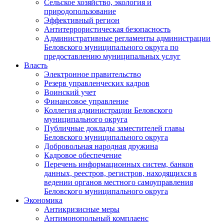
Сельское хозяйство, экология и
природопользование
Эффективный регион
Антитеррористическая безопасность
Административные регламенты администрации
Беловского муниципального округа по
предоставлению муниципальных услуг
Власть
Электронное правительство
Резерв управленческих кадров
Воинский учет
Финансовое управление
Коллегия администрации Беловского
муниципального округа
Публичные доклады заместителей главы
Беловского муниципального округа
Добровольная народная дружина
Кадровое обеспечение
Перечень информационных систем, банков
данных, реестров, регистров, находящихся в
ведении органов местного самоуправления
Беловского муниципального округа
Экономика
Антикризисные меры
Антимонопольный комплаенс