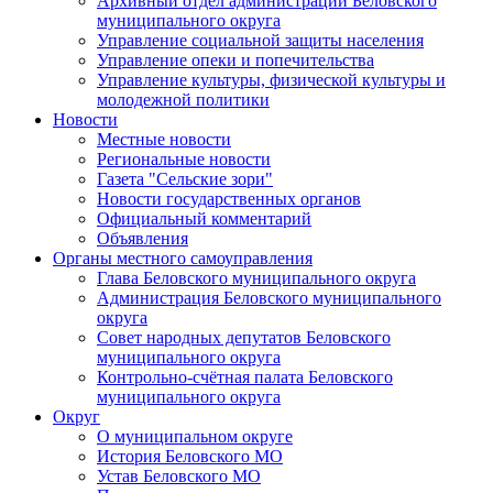
Архивный отдел администрации Беловского
муниципального округа
Управление социальной защиты населения
Управление опеки и попечительства
Управление культуры, физической культуры и
молодежной политики
Новости
Местные новости
Региональные новости
Газета "Сельские зори"
Новости государственных органов
Официальный комментарий
Объявления
Органы местного самоуправления
Глава Беловского муниципального округа
Администрация Беловского муниципального
округа
Совет народных депутатов Беловского
муниципального округа
Контрольно-счётная палата Беловского
муниципального округа
Округ
О муниципальном округе
История Беловского МО
Устав Беловского МО