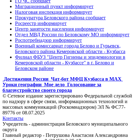
ГО ЧС сообщает
Миграционный пункт информирует
Налоговая инспекция информирует
Прокуратура Беловского района сообщает
Росреестр информирует
Центр занятости населения информирует
Отдел МВД России по Беловскому МО информирует
Роспотребнадзор информирует
Военный комиссариат города Белово и Гурьевск,
Беловского района Кемеровской области - Кузбасса
Филиал ФБУЗ "Центр Гигиены и эпидемиологии в
Кемеровской области - Кузбассе" в г. Белово и
Беловском районе
Достижения России
Чат-бот МФЦ Кузбасса в MAX
Уроки географии
Мое дело
Голосование за
благоустройство своего города
© Сетевое издание зарегистрировано Федеральной службой
по надзору в сфере связи, информационных технологий и
массовых коммуникаций (Роскомнадзором) ЭЛ № ФС77-
89776 от 08.07.2025
Контакты
Учредитель - администрация Беловского муниципального
округа
Главный редактор - Петрушова Анастасия Александровна