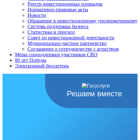
Реестр инвестиционных площадок
Нормативно-правовые акты
Новости
Обращение к инвестиционному уполномоченному
Система поддержки бизнеса
Статистика и прогноз
Совет по инвестиционной деятельности
Муниципально-частное партнерство
Соглашение о сотрудничестве с агенством
Меры соцподдержки участников СВО
80 лет Победы
Электронный бюллетень
Решаем вместе