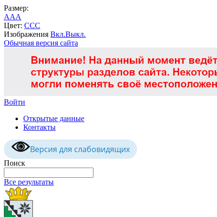
Размер:
A
A
A
Цвет:
C
C
C
Изображения
Вкл.
Выкл.
Обычная версия сайта
Войти
Открытые данные
Контакты
Версия для слабовидящих
Поиск
Все результаты