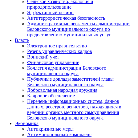
Сельское хозяйство, экология и
природопользование
Эффективный регион
Антитеррористическая безопасность
Административные регламенты администрации
Беловского муниципального округа по
предоставлению муниципальных услуг
Власть
Электронное правительство
Резерв управленческих кадров
Воинский учет
Финансовое управление
Коллегия администрации Беловского
муниципального округа
Публичные доклады заместителей главы
Беловского муниципального округа
Добровольная народная дружина
Кадровое обеспечение
Перечень информационных систем, банков
данных, реестров, регистров, находящихся в
ведении органов местного самоуправления
Беловского муниципального округа
Экономика
Антикризисные меры
Антимонопольный комплаенс