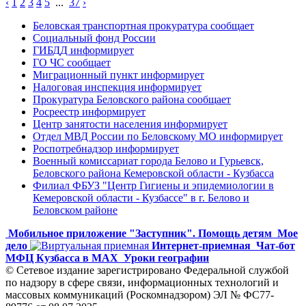
‹
1
2
3
4
5
...
37
›
Беловская транспортная прокуратура сообщает
Социальный фонд России
ГИБДД информирует
ГО ЧС сообщает
Миграционный пункт информирует
Налоговая инспекция информирует
Прокуратура Беловского района сообщает
Росреестр информирует
Центр занятости населения информирует
Отдел МВД России по Беловскому МО информирует
Роспотребнадзор информирует
Военный комиссариат города Белово и Гурьевск,
Беловского района Кемеровской области - Кузбасса
Филиал ФБУЗ "Центр Гигиены и эпидемиологии в
Кемеровской области - Кузбассе" в г. Белово и
Беловском районе
Мобильное приложение "Заступник". Помощь детям
Мое
дело
Интернет-приемная
Чат-бот
МФЦ Кузбасса в MAX
Уроки географии
© Сетевое издание зарегистрировано Федеральной службой
по надзору в сфере связи, информационных технологий и
массовых коммуникаций (Роскомнадзором) ЭЛ № ФС77-