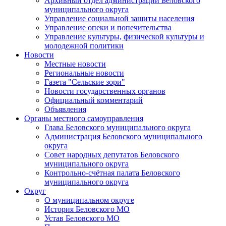
Архивный отдел администрации Беловского
муниципального округа
Управление социальной защиты населения
Управление опеки и попечительства
Управление культуры, физической культуры и
молодежной политики
Новости
Местные новости
Региональные новости
Газета "Сельские зори"
Новости государственных органов
Официальный комментарий
Объявления
Органы местного самоуправления
Глава Беловского муниципального округа
Администрация Беловского муниципального
округа
Совет народных депутатов Беловского
муниципального округа
Контрольно-счётная палата Беловского
муниципального округа
Округ
О муниципальном округе
История Беловского МО
Устав Беловского МО