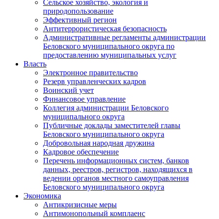
Сельское хозяйство, экология и
природопользование
Эффективный регион
Антитеррористическая безопасность
Административные регламенты администрации
Беловского муниципального округа по
предоставлению муниципальных услуг
Власть
Электронное правительство
Резерв управленческих кадров
Воинский учет
Финансовое управление
Коллегия администрации Беловского
муниципального округа
Публичные доклады заместителей главы
Беловского муниципального округа
Добровольная народная дружина
Кадровое обеспечение
Перечень информационных систем, банков
данных, реестров, регистров, находящихся в
ведении органов местного самоуправления
Беловского муниципального округа
Экономика
Антикризисные меры
Антимонопольный комплаенс