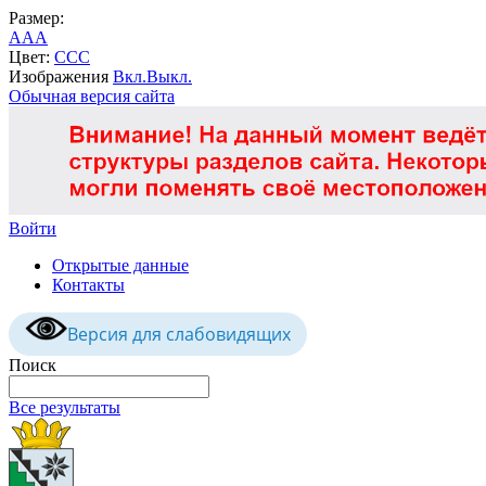
Размер:
A
A
A
Цвет:
C
C
C
Изображения
Вкл.
Выкл.
Обычная версия сайта
Войти
Открытые данные
Контакты
Версия для слабовидящих
Поиск
Все результаты