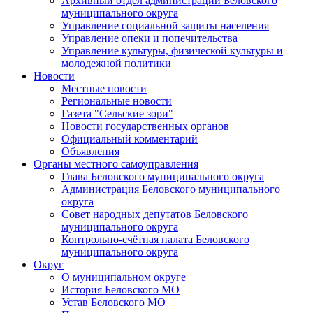
Архивный отдел администрации Беловского
муниципального округа
Управление социальной защиты населения
Управление опеки и попечительства
Управление культуры, физической культуры и
молодежной политики
Новости
Местные новости
Региональные новости
Газета "Сельские зори"
Новости государственных органов
Официальный комментарий
Объявления
Органы местного самоуправления
Глава Беловского муниципального округа
Администрация Беловского муниципального
округа
Совет народных депутатов Беловского
муниципального округа
Контрольно-счётная палата Беловского
муниципального округа
Округ
О муниципальном округе
История Беловского МО
Устав Беловского МО