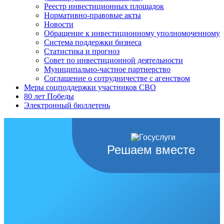
Реестр инвестиционных площадок
Нормативно-правовые акты
Новости
Обращение к инвестиционному уполномоченному
Система поддержки бизнеса
Статистика и прогноз
Совет по инвестиционной деятельности
Муниципально-частное партнерство
Соглашение о сотрудничестве с агенством
Меры соцподдержки участников СВО
80 лет Победы
Электронный бюллетень
Решаем вместе