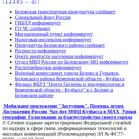
‹
1
2
3
4
5
...
37
›
Беловская транспортная прокуратура сообщает
Социальный фонд России
ГИБДД информирует
ГО ЧС сообщает
Миграционный пункт информирует
Налоговая инспекция информирует
Прокуратура Беловского района сообщает
Росреестр информирует
Центр занятости населения информирует
Отдел МВД России по Беловскому МО информирует
Роспотребнадзор информирует
Военный комиссариат города Белово и Гурьевск,
Беловского района Кемеровской области - Кузбасса
Филиал ФБУЗ "Центр Гигиены и эпидемиологии в
Кемеровской области - Кузбассе" в г. Белово и
Беловском районе
Мобильное приложение "Заступник". Помощь детям
Достижения России
Чат-бот МФЦ Кузбасса в MAX
Уроки
географии
Голосование за благоустройство своего города
© Сетевое издание зарегистрировано Федеральной службой
по надзору в сфере связи, информационных технологий и
массовых коммуникаций (Роскомнадзором) ЭЛ № ФС77-